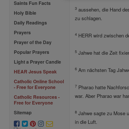
Saints Fun Facts
3
aussehen, die Hand des
Holy Bible
zu schlagen.
Daily Readings
Prayers
4
HERR wird zwischen dem 
Prayer of the Day
5
Popular Prayers
Jahwe hat die Zeit fixie
Light a Prayer Candle
6
Am nächsten Tag Jahwe t
HEAR Jesus Speak
Catholic Online School
7
Pharao hatte Nachforsch
- Free for Everyone
war. Aber Pharao war har
Catholic Resources -
Free for Everyone
8
Sitemap
Jahwe sagte zu Mose u
in die Luft.