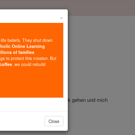
×
-life beliefs. They shut down
tholic Online Learning
llions of families
el 9
ngs to protect this mission. But
 coffee
, we could rebuild
er, sagt dieser : Laß mein Volk gehen und mich
Close