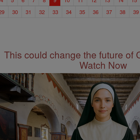
29
30
31
32
33
34
35
36
37
38
39
This could change the future of 
Watch Now