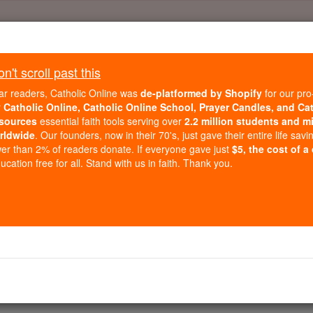
Daily Reading for Thursday, October ...
Today's Reading
't scroll past this
ies of the Rosary
ar readers, Catholic Online was
de-platformed by Shopify
for our pro
r
Catholic Online, Catholic Online School, Prayer Candles, and Ca
sources
essential faith tools serving over
2.2 million students and mi
2 Mose - Kapit
rldwide
. Our founders, now in their 70's, just gave their entire life savi
er than 2% of readers donate. If everyone gave just
$5, the cost of a
cation free for all. Stand with us in faith. Thank you.
er 9 ⌄
Geh zum Pharao und sage zu ihm: "Herr, der Gott der Hebrä
ie gehen zu lassen und hält sie nicht mehr,