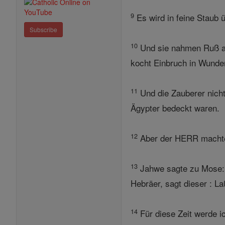
9
Es wird in feine Staub 
Subscribe
10
Und sie nahmen Ruß aus
kocht Einbruch in Wunde
11
Und die Zauberer nicht
Ägypter bedeckt waren.
12
Aber der HERR machte P
13
Jahwe sagte zu Mose: "
Hebräer, sagt dieser : L
14
Für diese Zeit werde i