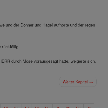
hwe und der Donner und Hagel aufhörte und der regen
rückfällig
 HERR durch Mose vorausgesagt hatte, weigerte sich,
Weiter Kapitel →
16
17
18
19
20
21
22
23
24