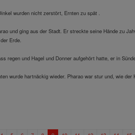
nkel wurden nicht zerstört, Ernten zu spät .
ao und ging aus der Stadt. Er streckte seine Hände zu Ja
 der Erde.
ss regen und Hagel und Donner aufgehört hatte, er in Sünde 
ten wurde hartnäckig wieder. Pharao war stur und, wie der
4
5
6
7
8
9
10
11
12
13
14
15