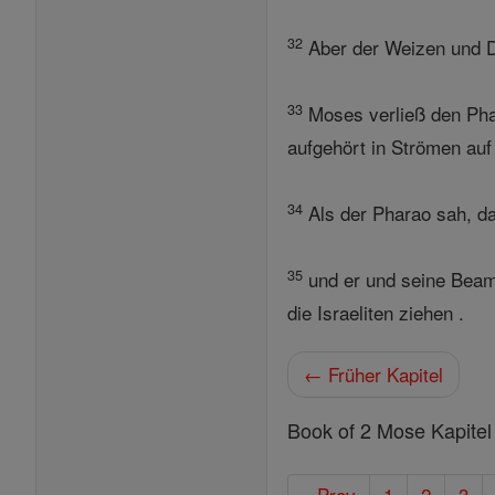
32
Aber der Weizen und Di
33
Moses verließ den Phar
aufgehört in Strömen auf
34
Als der Pharao sah, da
35
und er und seine Beam
die Israeliten ziehen .
← Früher Kapitel
Book of 2 Mose Kapitel
« Prev
1
2
3