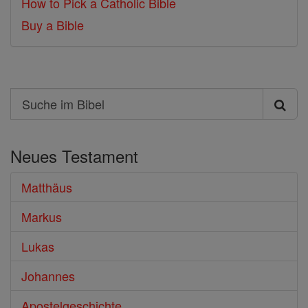
How to Pick a Catholic Bible
Buy a Bible
Search
Suche
im
Neues Testament
Bibel
Matthäus
Markus
Lukas
Johannes
Apostelgeschichte