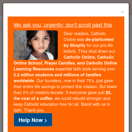
Skip
Error:
No page
to
×
content
We ask you, urgently: don't scroll past this
Togg
Dear readers, Catholic
navi
Online was
de-platformed
by Shopify
for our pro-life
beliefs. They shut down our
Because of You, 2.2 Million
Catholic Online, Catholic
Students Are Being Formed in the
Online School, Prayer Candles, and Catholic Online
Faith
Learning Resources
essential faith tools serving over
2.2 million students and millions of families
Because of generous supporters like you,
worldwide
. Our founders, now in their 70's, just gave
their entire life savings to protect this mission. But fewer
Catholic Online School has already delivered
than 2% of readers donate. If everyone gave just
$5,
free, faithful Catholic education to over 2.2
the cost of a coffee
, we could rebuild stronger and
million students across 193 countries. In an age
keep Catholic education free for all. Stand with us in
of noise and algorithms, you are helping form
faith. Thank you.
souls with truth, prayer, Scripture, and Christ.
Help Now >
If everyone who reads this gave just $5 — the