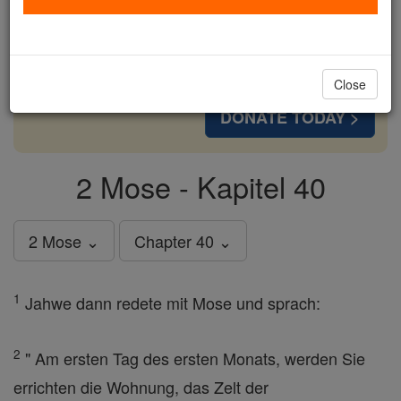
cost of a coffee — we could reach even more
families and keep this life-changing formation
free for all. Be Courageous. Be Catholic. Stand
with us today.
Close
DONATE TODAY >
2 Mose - Kapitel 40
2 Mose ⌄
Chapter 40 ⌄
1
Jahwe dann redete mit Mose und sprach:
2
" Am ersten Tag des ersten Monats, werden Sie
errichten die Wohnung, das Zelt der