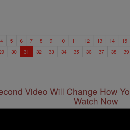
4
5
6
7
8
9
10
11
12
13
14
15
29
30
31
32
33
34
35
36
37
38
39
econd Video Will Change How You
Watch Now