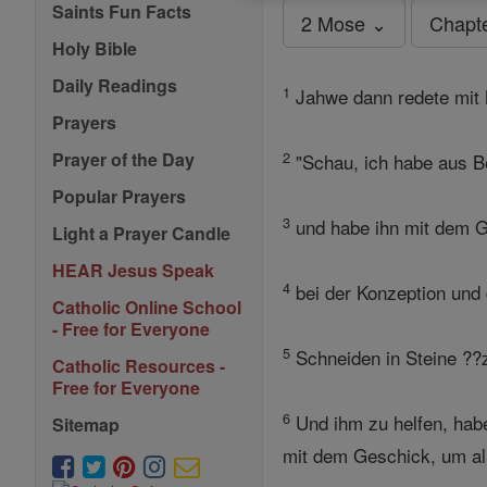
Saints Fun Facts
2 Mose ⌄
Chapt
Holy Bible
Daily Readings
1
Jahwe dann redete mit
Prayers
2
Prayer of the Day
"Schau, ich habe aus B
Popular Prayers
3
und habe ihn mit dem Ge
Light a Prayer Candle
HEAR Jesus Speak
4
bei der Konzeption und 
Catholic Online School
- Free for Everyone
5
Schneiden in Steine ??z
Catholic Resources -
Free for Everyone
6
Und ihm zu helfen, hab
Sitemap
mit dem Geschick, um all