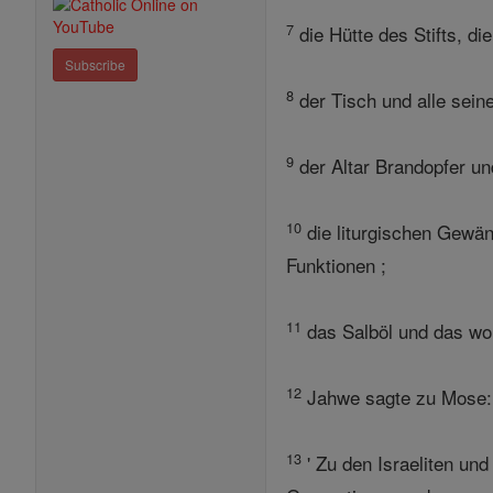
7
die Hütte des Stifts, d
Subscribe
8
der Tisch und alle seine
9
der Altar Brandopfer un
10
die liturgischen Gewän
Funktionen ;
11
das Salböl und das woh
12
Jahwe sagte zu Mose:
13
' Zu den Israeliten und