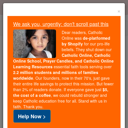
Skip
Error:
No page
to
×
content
We ask you, urgently: don't scroll past this
Togg
Dear readers, Catholic
navi
Online was
de-platformed
by Shopify
for our pro-life
beliefs. They shut down our
Because of You, 2.2 Million
Catholic Online, Catholic
Students Are Being Formed in the
Online School, Prayer Candles, and Catholic Online
Faith
Learning Resources
essential faith tools serving over
2.2 million students and millions of families
Because of generous supporters like you,
worldwide
. Our founders, now in their 70's, just gave
their entire life savings to protect this mission. But fewer
Catholic Online School has already delivered
than 2% of readers donate. If everyone gave just
$5,
free, faithful Catholic education to over 2.2
the cost of a coffee
, we could rebuild stronger and
million students across 193 countries. In an age
keep Catholic education free for all. Stand with us in
of noise and algorithms, you are helping form
faith. Thank you.
souls with truth, prayer, Scripture, and Christ.
Help Now >
If everyone who reads this gave just $5 — the