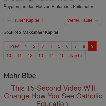
Ägypten, an den Hof von Ptolemäus Philometor .
← Früher Kapitel
Weiter Kapitel →
Book of 2 Makkabäer Kapitel
« Prev
1
2
3
4
5
6
7
8
9
10
11
12
13
14
15
Next »
Mehr Bibel
This 15-Second Video Will
Change How You See Catholic
Education.