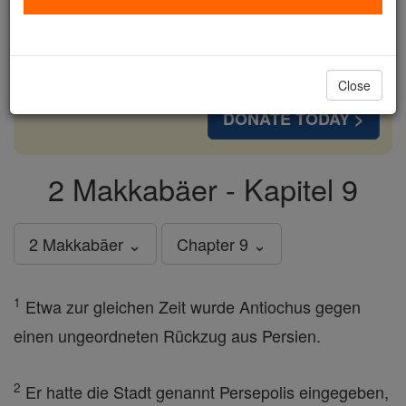
cost of a coffee — we could reach even more
families and keep this life-changing formation
free for all. Be Courageous. Be Catholic. Stand
with us today.
Close
DONATE TODAY >
2 Makkabäer - Kapitel 9
2 Makkabäer ⌄
Chapter 9 ⌄
1
Etwa zur gleichen Zeit wurde Antiochus gegen
einen ungeordneten Rückzug aus Persien.
2
Er hatte die Stadt genannt Persepolis eingegeben,