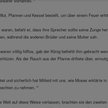
nserer Vorfahren. "
 Wut, Pfannen und Kessel bestellt, um über einem Feuer erhi
waren, befahl er, dass ihre Sprecher sollte seine Zunge her
n, während die anderen Brüder und seine Mutter sah .
aren völlig hilflos, gab der König befiehlt ihm gebracht w
erhitzen. Als der Rauch aus der Pfanne driftete über, ermuti
et und sicherlich hat Mitleid mit uns, wie Moses erklärte i
Knechten zu nehmen. "'
e Welt auf diese Weise verlassen, brachten sie den zweite