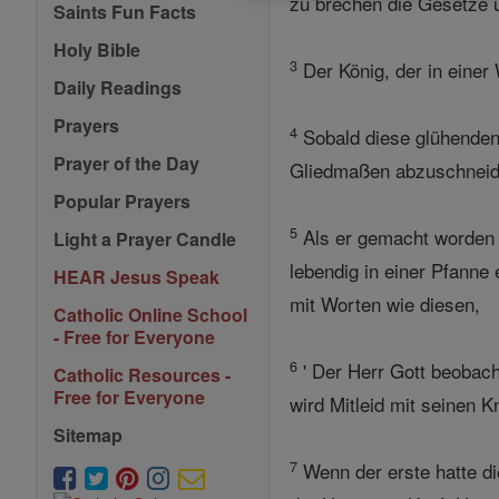
zu brechen die Gesetze u
Saints Fun Facts
Holy Bible
3
Der König, der in einer
Daily Readings
Prayers
4
Sobald diese glühenden 
Prayer of the Day
Gliedmaßen abzuschneide
Popular Prayers
5
Als er gemacht worden w
Light a Prayer Candle
lebendig in einer Pfanne 
HEAR Jesus Speak
mit Worten wie diesen,
Catholic Online School
- Free for Everyone
6
' Der Herr Gott beobacht
Catholic Resources -
Free for Everyone
wird Mitleid mit seinen 
Sitemap
7
Wenn der erste hatte di