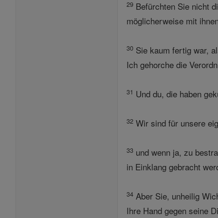
29
Befürchten Sie nicht d
möglicherweise mit ihnen
30
Sie kaum fertig war, a
Ich gehorche die Verord
31
Und du, die haben gekü
32
Wir sind für unsere ei
33
und wenn ja, zu bestraf
in Einklang gebracht wer
34
Aber Sie, unheilig Wic
Ihre Hand gegen seine Di