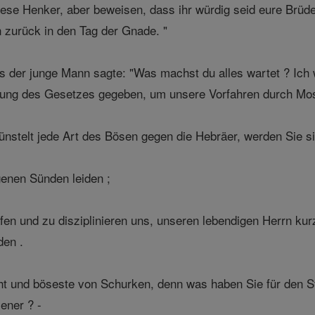
iese Henker, aber beweisen, dass ihr würdig seid eure Brüde
 zurück in den Tag der Gnade. "
ls der junge Mann sagte: "Was machst du alles wartet ? Ich
nung des Gesetzes gegeben, um unsere Vorfahren durch Mo
nstelt jede Art des Bösen gegen die Hebräer, werden Sie si
genen Sünden leiden ;
en und zu disziplinieren uns, unseren lebendigen Herrn kurz
den .
ht und böseste von Schurken, denn was haben Sie für den S
ener ? -