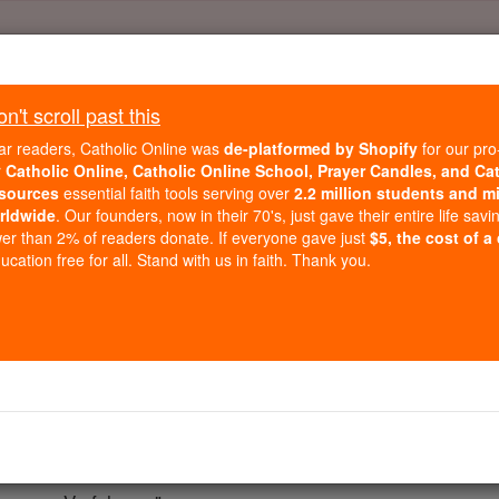
Daily Reading for Thursday, October ...
Today's Reading
't scroll past this
ies of the Rosary
ar readers, Catholic Online was
de-platformed by Shopify
for our pro
r
Catholic Online, Catholic Online School, Prayer Candles, and Ca
sources
essential faith tools serving over
2.2 million students and mi
2 Makkabäer - Kap
rldwide
. Our founders, now in their 70's, just gave their entire life savi
er than 2% of readers donate. If everyone gave just
$5, the cost of a
cation free for all. Stand with us in faith. Thank you.
Chapter 7 ⌄
ieben Brüder mit ihrer Mutter wurden verhaftet. Der König 
foltern sie mit Peitschen und Geißeln schmecken .
 Sprecher für die anderen, sagte: "Was willst du, um heraus