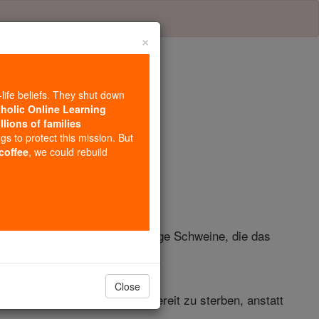
×
-life beliefs. They shut down
tholic Online Learning
llions of families
itel 7
ngs to protect this mission. But
 coffee
, we could rebuild
versuchte sie zu zwingen, einige Schweine, die das
Close
zufinden, von uns? Wir sind bereit zu sterben, anstatt