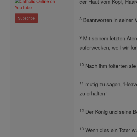
der Haut vom Kopf, Haare 
Subscribe
8
Beantworten in seiner Vo
9
Mit seinem letzten Atem
auferwecken, weil wir fü
10
Nach ihm folterten sie 
11
mutig zu sagen, 'Heave
zu erhalten '
12
Der König und seine Be
13
Wenn dies ein Toter wu