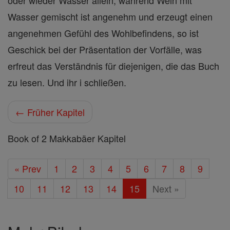
oder wieder Wasser allein, während Wein mit
Wasser gemischt ist angenehm und erzeugt einen
angenehmen Gefühl des Wohlbefindens, so ist
Geschick bei der Präsentation der Vorfälle, was
erfreut das Verständnis für diejenigen, die das Buch
zu lesen. Und ihr i schließen.
← Früher Kapitel
Book of 2 Makkabäer Kapitel
« Prev
1
2
3
4
5
6
7
8
9
10
11
12
13
14
15
Next »