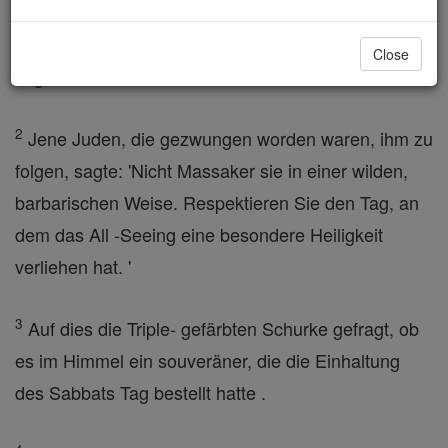
der Nachbarschaft von Samaria waren, so dass er
beschloss, sie anzugreifen, ohne Risiko, sich am
Close
Tag der Ruhe.
2
Jene Juden, die gezwungen worden waren, ihm zu
folgen, sagte: 'Nicht Massaker sie in einer wilden,
barbarischen Weise. Respektieren Sie den Tag, an
dem das All -Seeing eine besondere Heiligkeit
verliehen hat. '
3
Auf dies die Triple- gefärbten Schurke gefragt, ob
es im Himmel ein souveräner, die die Einhaltung
des Sabbats Tag bestellt hatte .