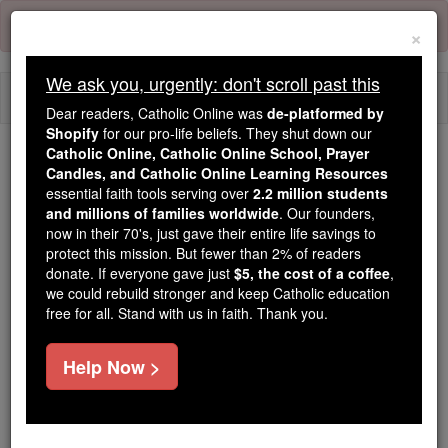
Skip
Error:
No page
to
×
content
We ask you, urgently: don't scroll past this
Togg
Dear readers, Catholic Online was
de-platformed by
navi
Shopify
for our pro-life beliefs. They shut down our
Catholic Online, Catholic Online School, Prayer
Trending:
Candles, and Catholic Online Learning Resources
essential faith tools serving over
2.2 million students
Daily Reading for Thursday, October ...
and millions of families worldwide
. Our founders,
Today's Reading
The Mysteries of the Rosary
now in their 70's, just gave their entire life savings to
protect this mission. But fewer than 2% of readers
donate. If everyone gave just
$5, the cost of a coffee
,
2 Makkabäer - Kapitel 15
we could rebuild stronger and keep Catholic education
free for all. Stand with us in faith. Thank you.
2 Makkabäer ⌄
Chapter 15 ⌄
Help Now >
1
Nicanor gehört, dass Judas und seine Männer in