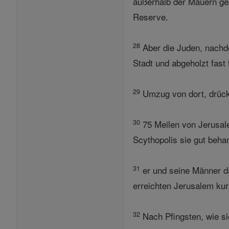
außerhalb der Mauern ge
Reserve.
28
Aber die Juden, nachde
Stadt und abgeholzt fas
29
Umzug von dort, drückt
30
75 Meilen von Jerusale
Scythopolis sie gut beha
31
er und seine Männer da
erreichten Jerusalem ku
32
Nach Pfingsten, wie s