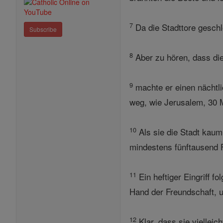
7
Da die Stadttore gesch
Subscribe
8
Aber zu hören, dass die
9
machte er einen nächtli
weg, wie Jerusalem, 30 M
10
Als sie die Stadt kaum
mindestens fünftausend F
11
Ein heftiger Eingriff 
Hand der Freundschaft, u
12
Klar, dass sie vielleic