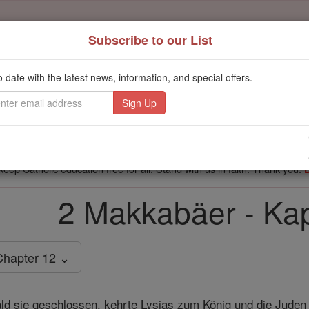
Subscribe to our List
't scroll past this
o date with the latest news, information, and special offers.
Dear readers, Catholic Online was
for our 
de-platformed by Shopify
Catholic Online School, Prayer Candles, and Catholic Online Le
. Our founders, 
million students and millions of families worldwide
this mission. But fewer than 2% of readers donate. If everyone gave ju
keep Catholic education free for all. Stand with us in faith. Thank you.
2 Makkabäer - Kap
Chapter 12 ⌄
 sie geschlossen, kehrte Lysias zum König und die Juden g