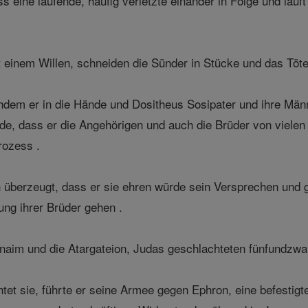
ss eine laufende, häufig verletzte einander in Folge und läu
t einem Willen, schneiden die Sünder in Stücke und das Töt
dem er in die Hände und Dositheus Sosipater und ihre Männer
e, dass er die Angehörigen und auch die Brüder von vielen 
rozess .
 überzeugt, dass er sie ehren würde sein Versprechen und 
ung ihrer Brüder gehen .
naim und die Atargateion, Judas geschlachteten fünfundzw
tet sie, führte er seine Armee gegen Ephron, eine befestigt