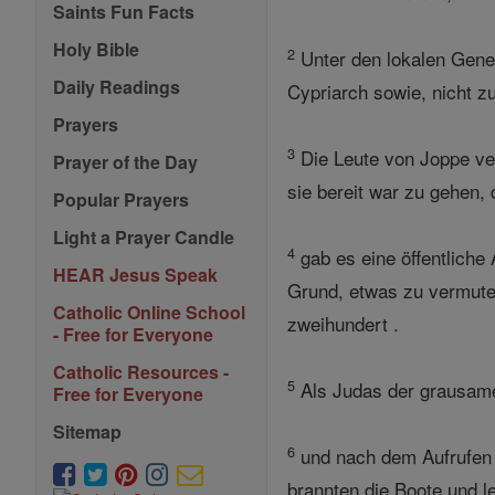
Saints Fun Facts
Holy Bible
2
Unter den lokalen Gene
Daily Readings
Cypriarch sowie, nicht z
Prayers
3
Die Leute von Joppe ver
Prayer of the Day
sie bereit war zu gehen,
Popular Prayers
Light a Prayer Candle
4
gab es eine öffentliche
HEAR Jesus Speak
Grund, etwas zu vermute
Catholic Online School
zweihundert .
- Free for Everyone
Catholic Resources -
5
Als Judas der grausamen
Free for Everyone
Sitemap
6
und nach dem Aufrufen G
brannten die Boote und le