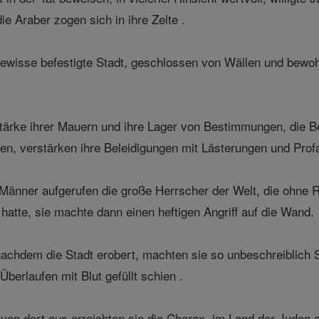
e Araber zogen sich in ihre Zelte .
 gewisse befestigte Stadt, geschlossen von Wällen und be
Stärke ihrer Mauern und ihre Lager von Bestimmungen, die 
, verstärken ihre Beleidigungen mit Lästerungen und Profan
Männer aufgerufen die große Herrscher der Welt, die ohne 
hatte, sie machte dann einen heftigen Angriff auf die Wand.
achdem die Stadt erobert, machten sie so unbeschreiblich S
Überlaufen mit Blut gefüllt schien .
von dort aus erreichten sie die Charax, im Land der Juden 