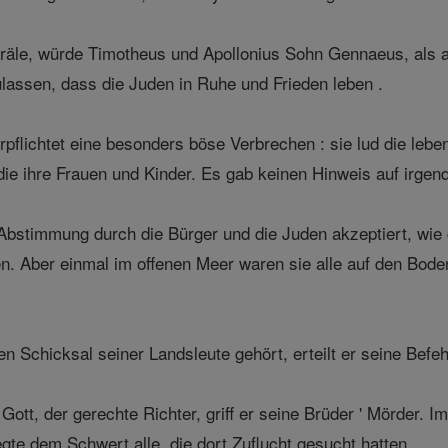
räle, würde Timotheus und Apollonius Sohn Gennaeus, als
ulassen, dass die Juden in Ruhe und Frieden leben .
pflichtet eine besonders böse Verbrechen : sie lud die lebe
 die ihre Frauen und Kinder. Es gab keinen Hinweis auf irgen
 Abstimmung durch die Bürger und die Juden akzeptiert, wie
n. Aber einmal im offenen Meer waren sie alle auf den Bod
 Schicksal seiner Landsleute gehört, erteilt er seine Befe
ott, der gerechte Richter, griff er seine Brüder ' Mörder. 
gte dem Schwert alle, die dort Zuflucht gesucht hatten .