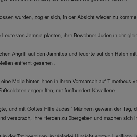
lossen wurden, zog er sich, in der Absicht wieder zu komm
 Leute von Jamnia planten, ihre Bewohner Juden in der gle
chen Angriff auf den Jamnites und feuerte auf den Hafen mit
eilen entfernt gesehen .
 eine Meile hinter ihnen in ihren Vormarsch auf Timotheus 
ußsoldaten angegriffen, mit fünfhundert Kavallerie.
folgte, und mit Gottes Hilfe Judas ' Männern gewann der Tag
nd versprach, ihre Herden zu übergeben und machen sich in d
ht in der Tat beweisen, in vielerlei Hinsicht wertvoll, willi