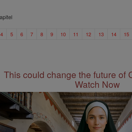
pitel
4
5
6
7
8
9
10
11
12
13
14
15
This could change the future of 
Watch Now