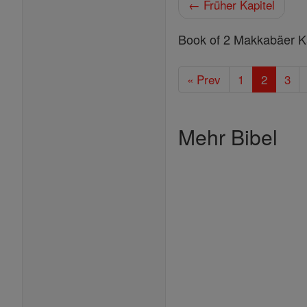
← Früher Kapitel
Book of 2 Makkabäer Ka
« Prev
1
2
3
Mehr Bibel