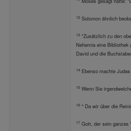
Moses gesagt hatte: "D
12
Solomon ähnlich beobac
13
"Zusätzlich zu den obe
Nehemia eine Bibliothek 
David und die Buchstab
14
Ebenso machte Judas ei
15
Wenn Sie irgendwelche 
16
" Da wir über die Reini
17
Gott, der sein ganzes V