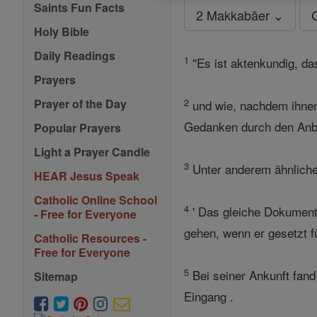
Saints Fun Facts
2 Makkabäer ⌄
Holy Bible
Daily Readings
1
"Es ist aktenkundig, da
Prayers
2
Prayer of the Day
und wie, nachdem ihnen 
Gedanken durch den Anbl
Popular Prayers
Light a Prayer Candle
3
Unter anderem ähnliche
HEAR Jesus Speak
Catholic Online School
4
' Das gleiche Dokument 
- Free for Everyone
gehen, wenn er gesetzt f
Catholic Resources -
Free for Everyone
5
Bei seiner Ankunft fand
Sitemap
Eingang .