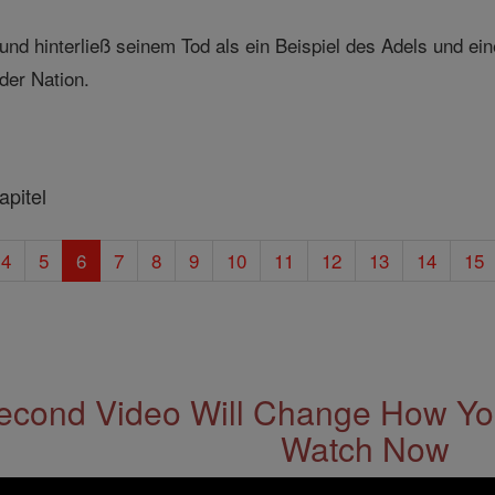
und hinterließ seinem Tod als ein Beispiel des Adels und ein
 der Nation.
pitel
4
5
6
7
8
9
10
11
12
13
14
15
econd Video Will Change How You
Watch Now