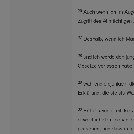
26
Auch wenn ich im Augen
Zugriff des Allmächtigen 
27
Deshalb, wenn ich Mann
28
und ich werde den jung
Gesetze verlassen haben 
29
während diejenigen, di
Erklärung, die sie als W
30
Er für seinen Teil, kur
obwohl ich den Tod viell
peitschen, und dass in me