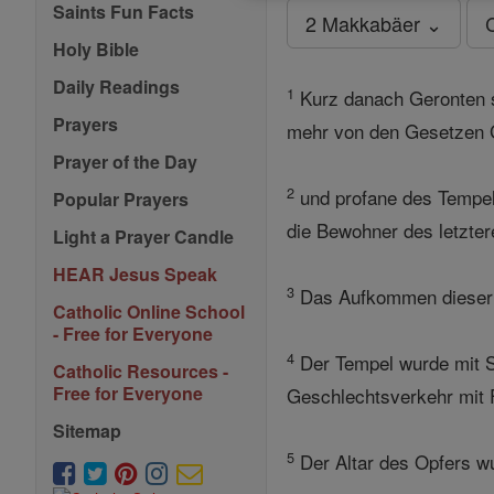
Saints Fun Facts
2 Makkabäer ⌄
Holy Bible
Daily Readings
1
Kurz danach Geronten s
Prayers
mehr von den Gesetzen G
Prayer of the Day
2
und profane des Tempel
Popular Prayers
die Bewohner des letzter
Light a Prayer Candle
HEAR Jesus Speak
3
Das Aufkommen dieser Ü
Catholic Online School
- Free for Everyone
4
Der Tempel wurde mit S
Catholic Resources -
Free for Everyone
Geschlechtsverkehr mit F
Sitemap
5
Der Altar des Opfers wu