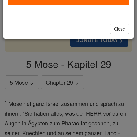
cost of a coffee — we could reach even more
families and keep this life-changing formation
free for all. Be Courageous. Be Catholic. Stand
with us today.
Close
DONATE TODAY >
5 Mose - Kapitel 29
5 Mose ⌄
Chapter 29 ⌄
1
Mose rief ganz Israel zusammen und sprach zu
ihnen : "Sie haben alles, was der HERR vor euren
Augen in Ägypten zum Pharao tat gesehen, zu
seinen Knechten und an seinem ganzen Land -