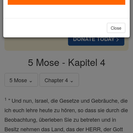
cost of a coffee — we could reach even more
families and keep this life-changing formation
free for all. Be Courageous. Be Catholic. Stand
with us today.
Close
DONATE TODAY >
5 Mose - Kapitel 4
5 Mose ⌄
Chapter 4 ⌄
1
" Und nun, Israel, die Gesetze und Gebräuche, die
ich euch lehre heute zu hören, so dass sie durch die
Beobachtung, überleben Sie zu betreten und in
Besitz nehmen das Land, das der HERR, der Gott