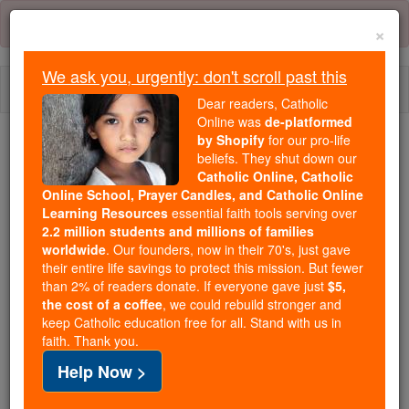
Skip
Error:
No page
to
×
content
We ask you, urgently: don't scroll past this
Togg
Dear readers, Catholic
navi
Online was
de-platformed
by Shopify
for our pro-life
beliefs. They shut down our
Because of You, 2.2 Million
Catholic Online, Catholic
Students Are Being Formed in the
Online School, Prayer Candles, and Catholic Online
Faith
Learning Resources
essential faith tools serving over
2.2 million students and millions of families
Because of generous supporters like you,
worldwide
. Our founders, now in their 70's, just gave
their entire life savings to protect this mission. But fewer
Catholic Online School has already delivered
than 2% of readers donate. If everyone gave just
$5,
free, faithful Catholic education to over 2.2
the cost of a coffee
, we could rebuild stronger and
million students across 193 countries. In an age
keep Catholic education free for all. Stand with us in
of noise and algorithms, you are helping form
faith. Thank you.
souls with truth, prayer, Scripture, and Christ.
Help Now >
If everyone who reads this gave just $5 — the