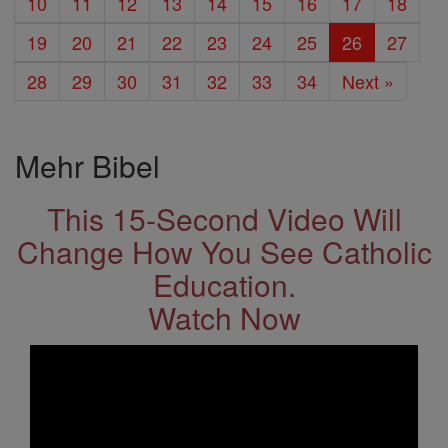
10
11
12
13
14
15
16
17
18
19
20
21
22
23
24
25
26
27
28
29
30
31
32
33
34
Next »
Mehr Bibel
This 15-Second Video Will
Change How You See Catholic
Education.
Watch Now