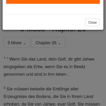
just
, we could rebuild stronger
$5, the cost of a coffee
and keep Catholic education free for all. Stand with us
in faith. Thank you.
DONATE TODAY >
Close
5 Mose - Kapitel 26
5 Mose ⌄
Chapter 26 ⌄
1
" Wenn Sie das Land, dein Gott, dir gibt Jahwe
eingegeben als Erbe, wenn Sie es in Besitz
genommen und sind in ihm leben ,
2
Sie müssen beiseite die Erstlinge aller
Erzeugnisse des Bodens, die Sie in Ihrem Land
erhoben, da Sie von Jahwe, euer Gott. Sie müssen