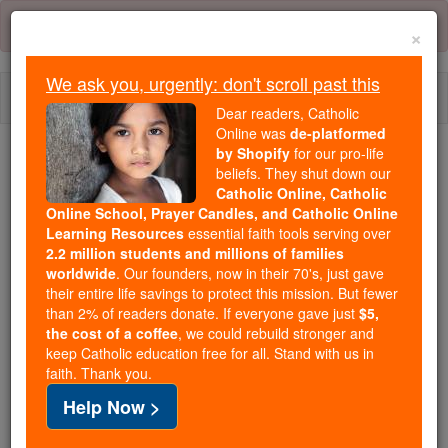
Skip
Error:
No page
to
×
content
We ask you, urgently: don't scroll past this
Togg
Dear readers, Catholic
navi
Online was
de-platformed
by Shopify
for our pro-life
We ask you, urgently: don't scroll past this
beliefs. They shut down our
Catholic Online, Catholic
Dear readers, Catholic Online
Online School, Prayer Candles, and Catholic Online
Learning Resources
essential faith tools serving over
was
de-platformed by Shopify
2.2 million students and millions of families
for our pro-life beliefs. They
worldwide
. Our founders, now in their 70's, just gave
shut down our
Catholic
their entire life savings to protect this mission. But fewer
Online, Catholic Online School, Prayer Candles, and
than 2% of readers donate. If everyone gave just
$5,
the cost of a coffee
, we could rebuild stronger and
essential faith
Catholic Online Learning Resources
keep Catholic education free for all. Stand with us in
tools serving over
2.2 million students and millions of
faith. Thank you.
. Our founders, now in their 70's,
families worldwide
Help Now >
just gave their entire life savings to protect this mission.
But fewer than 2% of readers donate. If everyone gave