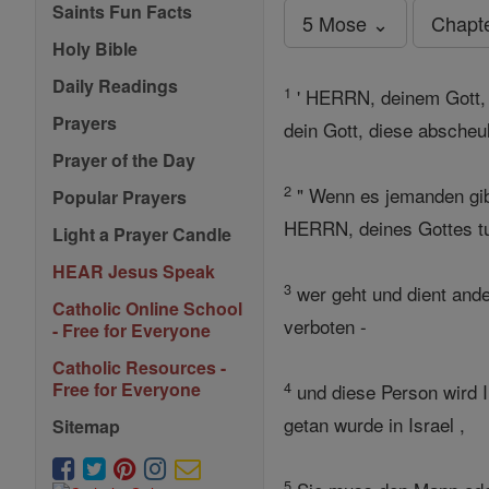
Saints Fun Facts
5 Mose ⌄
Chapt
Holy Bible
Daily Readings
1
' HERRN, deinem Gott, m
Prayers
dein Gott, diese abscheul
Prayer of the Day
2
" Wenn es jemanden gibt
Popular Prayers
HERRN, deines Gottes tu
Light a Prayer Candle
HEAR Jesus Speak
3
wer geht und dient ande
Catholic Online School
verboten -
- Free for Everyone
Catholic Resources -
4
Free for Everyone
und diese Person wird I
getan wurde in Israel ,
Sitemap
5