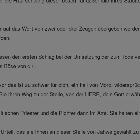
die Frau schuldig dieser bösen Tat außerhalb Ihres Stadtt
ur auf das Wort von zwei oder drei Zeugen übergeben werde
rden.
sen den ersten Schlag bei der Umsetzung der zum Tode ver
 Böse von dir .
r das ist zu schwer für dich, ein Fall von Mord, widersprüch
ie Ihren Weg zu der Stelle, von der HERR, dein Gott erwäh
tischen Priester und die Richter dann im Amt. Sie halten ei
teil, das sie Ihnen an dieser Stelle von Jahwe gewählt zu h