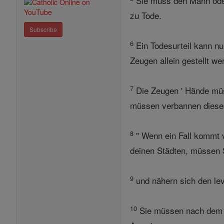
Sie muss den Mann oder 
zu Tode.
Subscribe
6
Ein Todesurteil kann n
Zeugen allein gestellt we
7
Die Zeugen ' Hände müs
müssen verbannen dieses
8
" Wenn ein Fall kommt vo
deinen Städten, müssen S
9
und nähern sich den levi
10
Sie müssen nach dem Ur