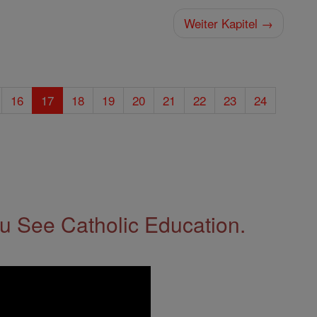
Weiter Kapitel →
16
17
18
19
20
21
22
23
24
 See Catholic Education.