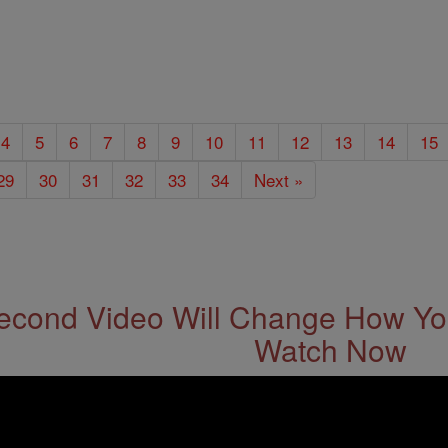
4
5
6
7
8
9
10
11
12
13
14
15
29
30
31
32
33
34
Next »
econd Video Will Change How You
Watch Now