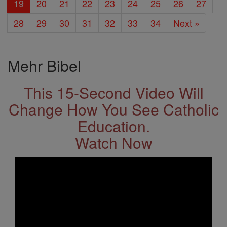
19
20
21
22
23
24
25
26
27
28
29
30
31
32
33
34
Next »
Mehr Bibel
This 15-Second Video Will
Change How You See Catholic
Education.
Watch Now