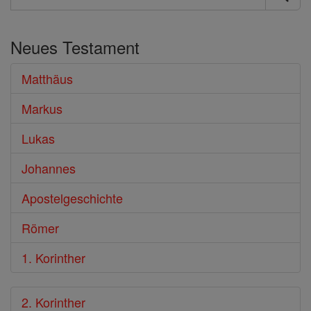
Suche
im
Neues Testament
Bibel
Matthäus
Markus
Lukas
Johannes
Apostelgeschichte
Römer
1. Korinther
2. Korinther