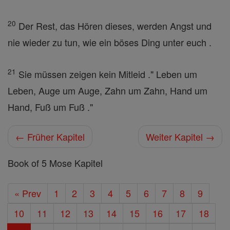
20
Der Rest, das Hören dieses, werden Angst und
nie wieder zu tun, wie ein böses Ding unter euch .
21
Sie müssen zeigen kein Mitleid ." Leben um
Leben, Auge um Auge, Zahn um Zahn, Hand um
Hand, Fuß um Fuß ."
← Früher Kapitel
Weiter Kapitel →
Book of 5 Mose Kapitel
« Prev
1
2
3
4
5
6
7
8
9
10
11
12
13
14
15
16
17
18