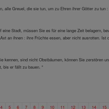
n, alle Greuel, die sie tun, um zu Ehren ihrer Götter zu tun
f eine Stadt, müssen Sie es für eine lange Zeit belagern, b
 Axt an ihnen : ihre Früchte essen, aber nicht ausrotten. I
Sie kennen, sind nicht Obstbäumen, können Sie zerstören 
, bis er fällt zu bauen. "
4
5
6
7
8
9
10
11
12
13
14
15