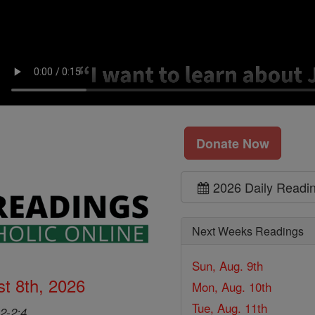
Donate Now
2026 Daily Readi
Next Weeks Readings
Sun, Aug. 9th
t 8th, 2026
Mon, Aug. 10th
Tue, Aug. 11th
2-2:4