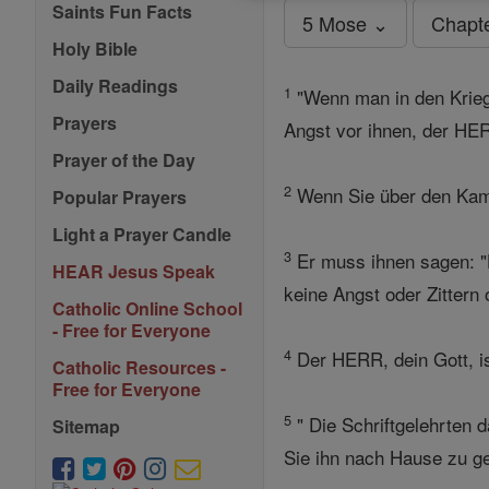
Saints Fun Facts
5 Mose ⌄
Chapt
Holy Bible
Daily Readings
1
"Wenn man in den Krieg
Prayers
Angst vor ihnen, der HERR
Prayer of the Day
2
Wenn Sie über den Kam
Popular Prayers
Light a Prayer Candle
3
Er muss ihnen sagen: "
HEAR Jesus Speak
keine Angst oder Zittern o
Catholic Online School
- Free for Everyone
4
Der HERR, dein Gott, is
Catholic Resources -
Free for Everyone
5
" Die Schriftgelehrten 
Sitemap
Sie ihn nach Hause zu ge