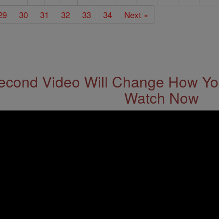
29
30
31
32
33
34
Next »
econd Video Will Change How You
Watch Now