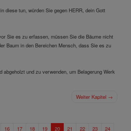
 : in diese tun, würden Sie gegen HERR, dein Gott
evor Sie es zu erfassen, müssen Sie die Bäume nicht
st der Baum in den Bereichen Mensch, dass Sie es zu
und abgeholzt und zu verwenden, um Belagerung Werk
Weiter Kapitel →
16
17
18
19
20
21
22
23
24