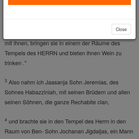
in den Tagen des Jojakim Sohn Josias, des Königs
von Juda ,
Close
2
' Um den Clan der Rechabiter gehen und sprechen
mit ihnen, bringen sie in einem der Räume des
Tempels des HERRN und bieten ihnen Wein zu
trinken ."
3
Also nahm ich Jaasanja Sohn Jeremias, des
Sohnes Habazziniah, mit seinen Brüdern und allen
seinen Söhnen, die ganze Rechabite clan,
4
und brachte sie in den Tempel des Herrn in den
Raum von Ben- Sohn Jochanan Jigdaljas, ein Mann