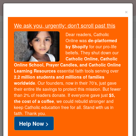
Skip
Error:
No page
to
×
content
We ask you, urgently: don't scroll past this
Togg
Dear readers, Catholic
navi
Online was
de-platformed
by Shopify
for our pro-life
Trending:
beliefs. They shut down our
Catholic Online, Catholic
Daily Reading for Thursday, October ...
Online School, Prayer Candles, and Catholic Online
Today's Reading
The Mysteries of the Rosary
Learning Resources
essential faith tools serving over
2.2 million students and millions of families
worldwide
. Our founders, now in their 70's, just gave
Jeremia - Kapitel 35
their entire life savings to protect this mission. But fewer
than 2% of readers donate. If everyone gave just
$5,
the cost of a coffee
, we could rebuild stronger and
keep Catholic education free for all. Stand with us in
Jeremia ⌄
Chapter 35 ⌄
faith. Thank you.
Help Now >
1
Das Wort, welches vom HERRN an Jeremia kam