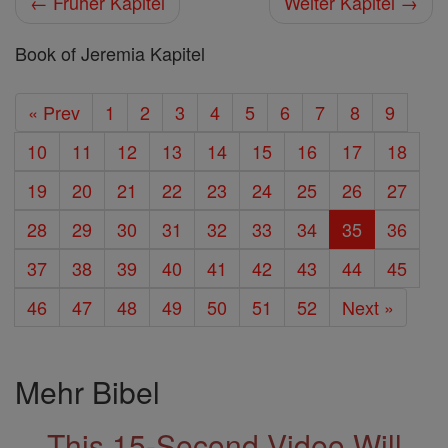
← Früher Kapitel
Weiter Kapitel →
Book of Jeremia Kapitel
« Prev
1
2
3
4
5
6
7
8
9
10
11
12
13
14
15
16
17
18
19
20
21
22
23
24
25
26
27
28
29
30
31
32
33
34
35
36
37
38
39
40
41
42
43
44
45
46
47
48
49
50
51
52
Next »
Mehr Bibel
This 15-Second Video Will