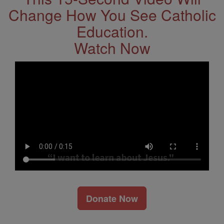
Change How You See Catholic
Education.
Watch Now
Donate Now