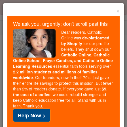
Skip
Error:
No page
to
×
content
We ask you, urgently: don't scroll past this
Togg
Dear readers, Catholic
navi
Online was
de-platformed
by Shopify
for our pro-life
We ask you, urgently: don't scroll past this
beliefs. They shut down our
Catholic Online, Catholic
Dear readers, Catholic Online
Online School, Prayer Candles, and Catholic Online
Learning Resources
essential faith tools serving over
was
de-platformed by Shopify
2.2 million students and millions of families
for our pro-life beliefs. They
worldwide
. Our founders, now in their 70's, just gave
shut down our
Catholic
their entire life savings to protect this mission. But fewer
Online, Catholic Online School, Prayer Candles, and
than 2% of readers donate. If everyone gave just
$5,
the cost of a coffee
, we could rebuild stronger and
essential faith
Catholic Online Learning Resources
keep Catholic education free for all. Stand with us in
tools serving over
2.2 million students and millions of
faith. Thank you.
. Our founders, now in their 70's,
families worldwide
Help Now >
just gave their entire life savings to protect this mission.
But fewer than 2% of readers donate. If everyone gave