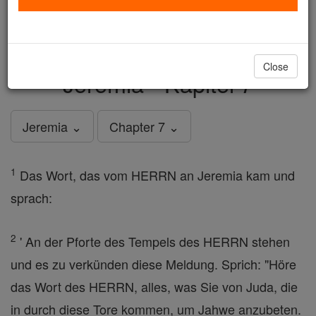
just
, we could rebuild stronger
$5, the cost of a coffee
and keep Catholic education free for all. Stand with us
in faith. Thank you.
DONATE TODAY >
Close
Jeremia - Kapitel 7
Jeremia ⌄
Chapter 7 ⌄
1
Das Wort, das vom HERRN an Jeremia kam und
sprach:
2
' An der Pforte des Tempels des HERRN stehen
und es zu verkünden diese Meldung. Sprich: "Höre
das Wort des HERRN, alles, was Sie von Juda, die
in durch diese Tore kommen, um Jahwe anzubeten.