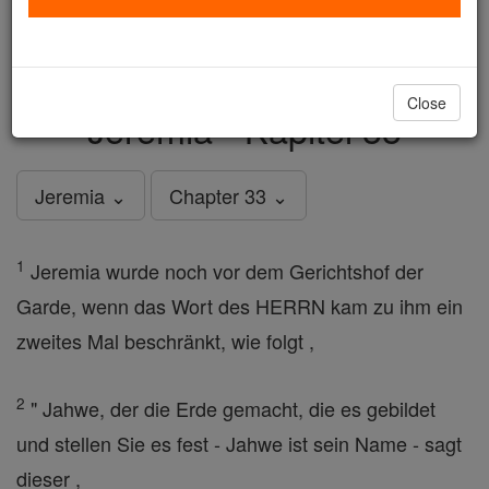
just
, we could rebuild stronger
$5, the cost of a coffee
and keep Catholic education free for all. Stand with us
in faith. Thank you.
DONATE TODAY >
Close
Jeremia - Kapitel 33
Jeremia ⌄
Chapter 33 ⌄
1
Jeremia wurde noch vor dem Gerichtshof der
Garde, wenn das Wort des HERRN kam zu ihm ein
zweites Mal beschränkt, wie folgt ,
2
" Jahwe, der die Erde gemacht, die es gebildet
und stellen Sie es fest - Jahwe ist sein Name - sagt
dieser ,