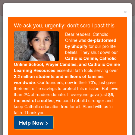
Skip
Error:
No page
to
×
content
We ask you, urgently: don't scroll past this
Togg
Dear readers, Catholic
navi
Online was
de-platformed
by Shopify
for our pro-life
We ask you, urgently: don't scroll past this
beliefs. They shut down our
Catholic Online, Catholic
Dear readers, Catholic Online
Online School, Prayer Candles, and Catholic Online
Learning Resources
essential faith tools serving over
was
de-platformed by Shopify
2.2 million students and millions of families
for our pro-life beliefs. They
worldwide
. Our founders, now in their 70's, just gave
shut down our
Catholic
their entire life savings to protect this mission. But fewer
Online, Catholic Online School, Prayer Candles, and
than 2% of readers donate. If everyone gave just
$5,
the cost of a coffee
, we could rebuild stronger and
essential faith
Catholic Online Learning Resources
keep Catholic education free for all. Stand with us in
tools serving over
2.2 million students and millions of
faith. Thank you.
. Our founders, now in their 70's,
families worldwide
Help Now >
just gave their entire life savings to protect this mission.
But fewer than 2% of readers donate. If everyone gave