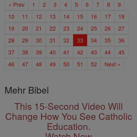
« Prev
1
2
3
4
5
6
7
8
9
10
11
12
13
14
15
16
17
18
19
20
21
22
23
24
25
26
27
28
29
30
31
32
33
34
35
36
37
38
39
40
41
42
43
44
45
46
47
48
49
50
51
52
Next »
Mehr Bibel
This 15-Second Video Will
Change How You See Catholic
Education.
Watch Now