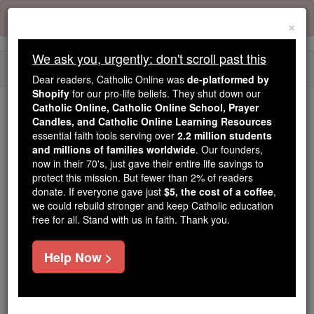
Skip
Error:
No page
to
×
content
We ask you, urgently: don't scroll past this
Togg
Dear readers, Catholic Online was
de-platformed by
navi
Shopify
for our pro-life beliefs. They shut down our
Catholic Online, Catholic Online School, Prayer
We ask you, urgently: don't scroll past this
Candles, and Catholic Online Learning Resources
essential faith tools serving over
2.2 million students
Dear readers, Catholic Online
and millions of families worldwide
. Our founders,
now in their 70's, just gave their entire life savings to
was
de-platformed by Shopify
protect this mission. But fewer than 2% of readers
for our pro-life beliefs. They
donate. If everyone gave just
$5, the cost of a coffee
,
shut down our
Catholic
we could rebuild stronger and keep Catholic education
Online, Catholic Online School, Prayer Candles, and
free for all. Stand with us in faith. Thank you.
essential faith
Catholic Online Learning Resources
tools serving over
2.2 million students and millions of
Help Now >
. Our founders, now in their 70's,
families worldwide
just gave their entire life savings to protect this mission.
But fewer than 2% of readers donate. If everyone gave