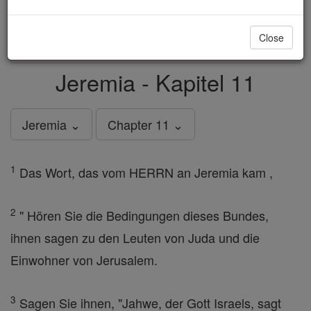
just
, we could rebuild stronger
$5, the cost of a coffee
and keep Catholic education free for all. Stand with us
Close
in faith. Thank you.
DONATE TODAY >
Jeremia - Kapitel 11
Jeremia ⌄
Chapter 11 ⌄
1
Das Wort, das vom HERRN an Jeremia kam ,
2
" Hören Sie die Bedingungen dieses Bundes,
ihnen sagen zu den Leuten von Juda und die
Einwohner von Jerusalem.
3
Sagen Sie ihnen, "Jahwe, der Gott Israels, sagt