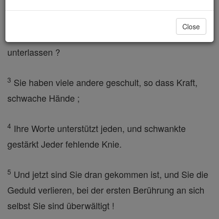
2
Wenn wir etwas sagen, werden Sie mit uns tragen
Close
? Wer auf jeden Fall könnte aus spreche jetzt
unterlassen ?
3
Sie haben viele andere geschult, so dass Kraft,
schwache Hände ;
4
Ihre Worte unterstützt jeden, und schwankte
gestärkt Jeder fehlende Knie.
5
Und jetzt sind Sie dran gekommen ist, und Sie die
Geduld verlieren, bei der ersten Berührung an sich
selbst Sie sind überwältigt !