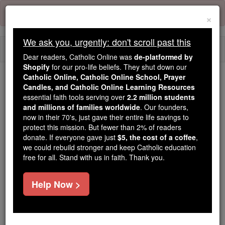
Skip
Error:
No page
to
×
content
We ask you, urgently: don't scroll past this
Togg
Dear readers, Catholic Online was
de-platformed by
navi
Shopify
for our pro-life beliefs. They shut down our
Catholic Online, Catholic Online School, Prayer
Trending:
Candles, and Catholic Online Learning Resources
essential faith tools serving over
2.2 million students
Daily Reading for Thursday, October ...
and millions of families worldwide
. Our founders,
Today's Reading
The Mysteries of the Rosary
now in their 70's, just gave their entire life savings to
protect this mission. But fewer than 2% of readers
donate. If everyone gave just
$5, the cost of a coffee
,
Hiob - Kapitel 4
we could rebuild stronger and keep Catholic education
free for all. Stand with us in faith. Thank you.
Hiob ⌄
Chapter 4 ⌄
Help Now >
1
Eliphas von Theman sprach weiter. Er sagte :