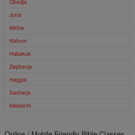
Obadja
Jona
Micha
Nahum
Habakuk
Zephanja
Haggai
Sacharja
Maleachi
Online / Mobile Friendly Bible Classes