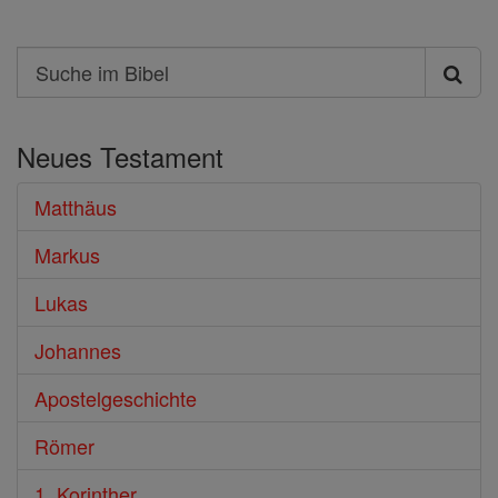
Search
Suche
im
Neues Testament
Bibel
Matthäus
Markus
Lukas
Johannes
Apostelgeschichte
Römer
1. Korinther