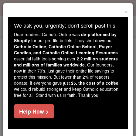
Skip
Error:
No page
to
×
content
We ask you, urgently: don't scroll past this
Togg
Dear readers, Catholic Online was
de-platformed by
navi
Shopify
for our pro-life beliefs. They shut down our
Catholic Online, Catholic Online School, Prayer
We ask you, urgently: don't scroll past this
Candles, and Catholic Online Learning Resources
essential faith tools serving over
2.2 million students
Dear readers, Catholic Online
and millions of families worldwide
. Our founders,
now in their 70's, just gave their entire life savings to
was
de-platformed by Shopify
protect this mission. But fewer than 2% of readers
for our pro-life beliefs. They
donate. If everyone gave just
$5, the cost of a coffee
,
shut down our
Catholic
we could rebuild stronger and keep Catholic education
Online, Catholic Online School, Prayer Candles, and
free for all. Stand with us in faith. Thank you.
essential faith
Catholic Online Learning Resources
tools serving over
2.2 million students and millions of
Help Now >
. Our founders, now in their 70's,
families worldwide
just gave their entire life savings to protect this mission.
But fewer than 2% of readers donate. If everyone gave