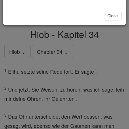
just
, we could rebuild stronger
$5, the cost of a coffee
and keep Catholic education free for all. Stand with us
Close
in faith. Thank you.
DONATE TODAY >
Hiob - Kapitel 34
Hiob ⌄
Chapter 34 ⌄
1
Elihu setzte seine Rede fort. Er sagte :
2
Und jetzt, Sie Weisen, zu hören, was ich sage, leih
mir deine Ohren, ihr Gelehrten .
3
Das Ohr unterscheidet den Wert dessen, was
gesagt wird, ebenso wie der Gaumen kann man