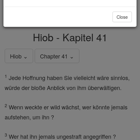
just
, we could rebuild stronger
$5, the cost of a coffee
and keep Catholic education free for all. Stand with us
Close
in faith. Thank you.
DONATE TODAY >
Hiob - Kapitel 41
Hiob ⌄
Chapter 41 ⌄
1
Jede Hoffnung haben Sie vielleicht wäre sinnlos,
würde der bloße Anblick von ihm überwältigen.
2
Wenn weckte er wild wächst, wer könnte jemals
aufstehen, um ihn ?
3
Wer hat ihn jemals ungestraft angegriffen ?