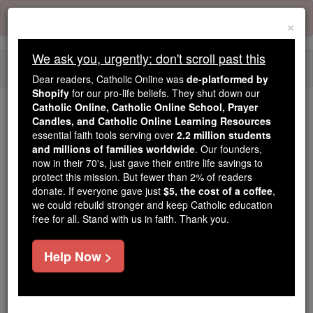
Skip
Error:
No page
to
×
content
We ask you, urgently: don't scroll past this
Togg
Dear readers, Catholic Online was
de-platformed by
navi
Shopify
for our pro-life beliefs. They shut down our
Catholic Online, Catholic Online School, Prayer
We ask you, urgently: don't scroll past this
Candles, and Catholic Online Learning Resources
essential faith tools serving over
2.2 million students
Dear readers, Catholic Online
and millions of families worldwide
. Our founders,
now in their 70's, just gave their entire life savings to
was
de-platformed by Shopify
protect this mission. But fewer than 2% of readers
for our pro-life beliefs. They
donate. If everyone gave just
$5, the cost of a coffee
,
shut down our
Catholic
we could rebuild stronger and keep Catholic education
Online, Catholic Online School, Prayer Candles, and
free for all. Stand with us in faith. Thank you.
essential faith
Catholic Online Learning Resources
tools serving over
2.2 million students and millions of
Help Now >
. Our founders, now in their 70's,
families worldwide
just gave their entire life savings to protect this mission.
But fewer than 2% of readers donate. If everyone gave