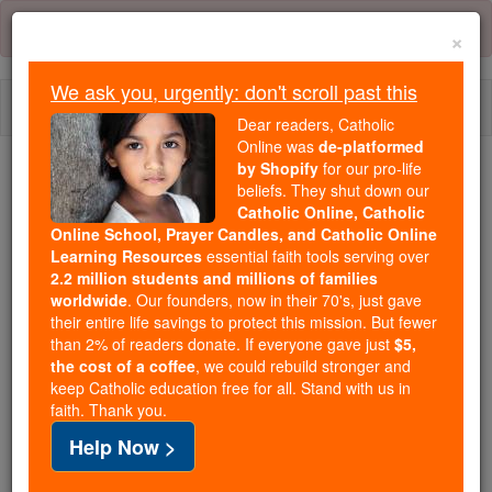
Skip
Error:
No page
to
×
content
We ask you, urgently: don't scroll past this
Togg
Dear readers, Catholic
navi
Online was
de-platformed
by Shopify
for our pro-life
We ask you, urgently: don't scroll past this
beliefs. They shut down our
Catholic Online, Catholic
Dear readers, Catholic Online
Online School, Prayer Candles, and Catholic Online
Learning Resources
essential faith tools serving over
was
de-platformed by Shopify
2.2 million students and millions of families
for our pro-life beliefs. They
worldwide
. Our founders, now in their 70's, just gave
shut down our
Catholic
their entire life savings to protect this mission. But fewer
Online, Catholic Online School, Prayer Candles, and
than 2% of readers donate. If everyone gave just
$5,
the cost of a coffee
, we could rebuild stronger and
essential faith
Catholic Online Learning Resources
keep Catholic education free for all. Stand with us in
tools serving over
2.2 million students and millions of
faith. Thank you.
. Our founders, now in their 70's,
families worldwide
Help Now >
just gave their entire life savings to protect this mission.
But fewer than 2% of readers donate. If everyone gave