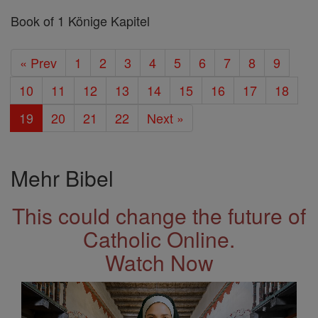
Book of 1 Könige Kapitel
« Prev
1
2
3
4
5
6
7
8
9
10
11
12
13
14
15
16
17
18
19
20
21
22
Next »
Mehr Bibel
This could change the future of
Catholic Online.
Watch Now