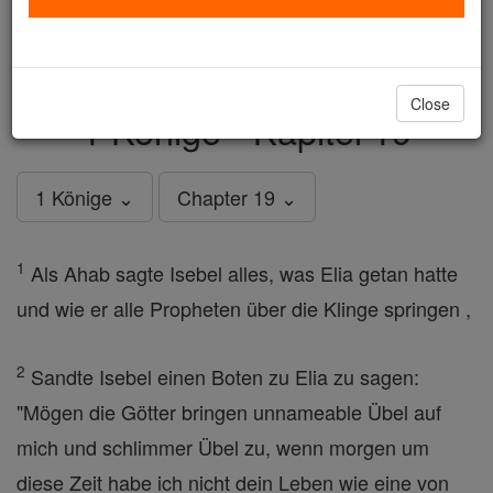
just
, we could rebuild stronger
$5, the cost of a coffee
and keep Catholic education free for all. Stand with us
in faith. Thank you.
DONATE TODAY >
Close
1 Könige - Kapitel 19
1 Könige ⌄
Chapter 19 ⌄
1
Als Ahab sagte Isebel alles, was Elia getan hatte
und wie er alle Propheten über die Klinge springen ,
2
Sandte Isebel einen Boten zu Elia zu sagen:
"Mögen die Götter bringen unnameable Übel auf
mich und schlimmer Übel zu, wenn morgen um
diese Zeit habe ich nicht dein Leben wie eine von