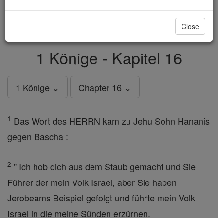
just
, we could rebuild stronger
$5, the cost of a coffee
and keep Catholic education free for all. Stand with us
Close
in faith. Thank you.
DONATE TODAY >
1 Könige - Kapitel 16
1 Könige ⌄
Chapter 16 ⌄
1
Das Wort des HERRN kam zu Jehu Sohn Hananis
gegen Bascha :
2
" Ich hob dich aus dem Staub gemacht und Sie
Führer der mein Volk Israel, aber Sie haben
Jerobeams Beispiel gefolgt und führte mein Volk
Israel in die meine Sünden erzürnen.