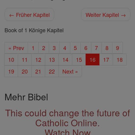
← Früher Kapitel
Weiter Kapitel →
Book of 1 Könige Kapitel
« Prev
1
2
3
4
5
6
7
8
9
10
11
12
13
14
15
16
17
18
19
20
21
22
Next »
Mehr Bibel
This could change the future of
Catholic Online.
Watch Now