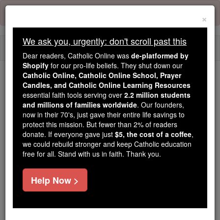
Skip
Error:
No page
to
×
content
We ask you, urgently: don't scroll past this
Togg
Dear readers, Catholic Online was
de-platformed by
navi
Shopify
for our pro-life beliefs. They shut down our
Catholic Online, Catholic Online School, Prayer
We ask you, urgently: don't scroll past this
Candles, and Catholic Online Learning Resources
essential faith tools serving over
2.2 million students
Dear readers, Catholic Online
and millions of families worldwide
. Our founders,
now in their 70's, just gave their entire life savings to
was
de-platformed by Shopify
protect this mission. But fewer than 2% of readers
for our pro-life beliefs. They
donate. If everyone gave just
$5, the cost of a coffee
,
shut down our
Catholic
we could rebuild stronger and keep Catholic education
Online, Catholic Online School, Prayer Candles, and
free for all. Stand with us in faith. Thank you.
essential faith
Catholic Online Learning Resources
tools serving over
2.2 million students and millions of
Help Now >
. Our founders, now in their 70's,
families worldwide
just gave their entire life savings to protect this mission.
But fewer than 2% of readers donate. If everyone gave