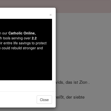
×
wn our
Catholic Online,
th tools serving over
2.2
r entire life savings to protect
el 8
e could rebuild stronger and
RN bringen von der Stadt Davids, das ist Zion .
Zeitpunkt des Festes ( das heißt, der siebte
Close