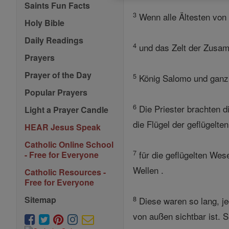
Saints Fun Facts
3
Wenn alle Ältesten von
Holy Bible
Daily Readings
4
und das Zelt der Zusamm
Prayers
Prayer of the Day
5
König Salomo und ganz I
Popular Prayers
6
Die Priester brachten d
Light a Prayer Candle
die Flügel der geflügelt
HEAR Jesus Speak
Catholic Online School
7
für die geflügelten Wes
- Free for Everyone
Wellen .
Catholic Resources -
Free for Everyone
8
Sitemap
Diese waren so lang, je
von außen sichtbar ist. S