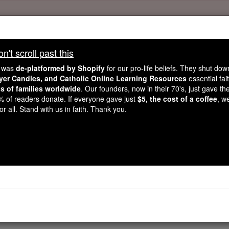
Daily Reading for Thursday, October ...
Today's Reading
't scroll past this
ies of the Rosary
e was
de-platformed by Shopify
for our pro-life beliefs. They shut do
ayer Candles, and Catholic Online Learning Resources
essential fai
ns of families worldwide
. Our founders, now in their 70's, just gave thei
1 Könige - Kapit
2% of readers donate. If everyone gave just
$5, the cost of a coffee
, w
r all. Stand with us in faith. Thank you.
ter 8 ⌄
en Israels nach Jerusalem, um die Lade des Bundes des HER
ael versammelten Runde König Salomo im Monat Ethanim zum 