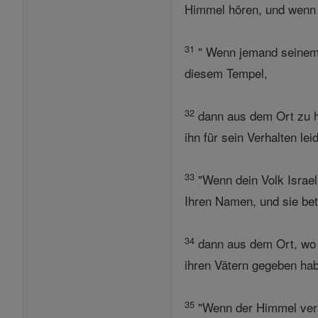
Himmel hören, und wenn 
31
" Wenn jemand seinem N
diesem Tempel,
32
dann aus dem Ort zu h
ihn für sein Verhalten le
33
"Wenn dein Volk Israel
Ihren Namen, und sie be
34
dann aus dem Ort, wo S
ihren Vätern gegeben hab
35
"Wenn der Himmel versc