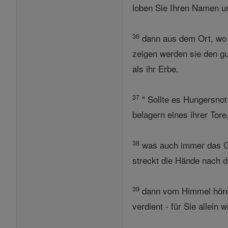
loben Sie Ihren Namen u
36
dann aus dem Ort, wo S
zeigen werden sie den gu
als ihr Erbe.
37
" Sollte es Hungersnot
belagern eines ihrer Tore
38
was auch immer das Ge
streckt die Hände nach 
39
dann vom Himmel hören,
verdient - für Sie allei