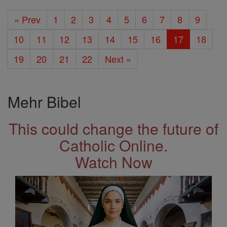
« Prev
1
2
3
4
5
6
7
8
9
10
11
12
13
14
15
16
17
18
19
20
21
22
Next »
Mehr Bibel
This could change the future of
Catholic Online.
Watch Now