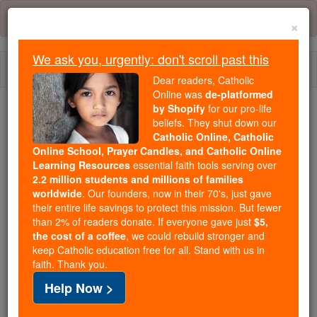
Skip
Error:
No page
to
×
content
We ask you, urgently: don't scroll past this
Togg
Dear readers, Catholic
navi
Online was
de-platformed
by Shopify
for our pro-life
Trending:
beliefs. They shut down our
Catholic Online, Catholic
Daily Reading for Thursday, October ...
Online School, Prayer Candles, and Catholic Online
Today's Reading
The Mysteries of the Rosary
Learning Resources
essential faith tools serving over
2.2 million students and millions of families
worldwide
. Our founders, now in their 70's, just gave
1 Könige - Kapitel 17
their entire life savings to protect this mission. But fewer
than 2% of readers donate. If everyone gave just
$5,
the cost of a coffee
, we could rebuild stronger and
keep Catholic education free for all. Stand with us in
1 Könige ⌄
Chapter 17 ⌄
faith. Thank you.
Help Now >
1
Elijah, der Thisbiter, von Tischbe in Gilead sprach