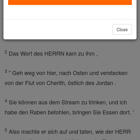
zu Ahab: "Mit dem Leben des Jahwe, der Gott
Israels, dem ich diene, wird es weder Tau noch
Regen kommen diese kommenden Jahren, wenn
Close
ich das Wort zu geben. "
2
Das Wort des HERRN kam zu ihm ,
3
" Geh weg von hier, nach Osten und verstecken
von der Flut von Cherith, östlich des Jordan .
4
Sie können aus dem Stream zu trinken, und ich
habe den Raben befohlen, bringen Sie Essen dort. '
5
Also machte er sich auf und taten, wie der HERR