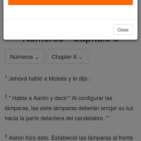
just
, we could rebuild stronger
$5, the cost of a coffee
and keep Catholic education free for all. Stand with us
in faith. Thank you.
DONATE TODAY >
Close
Números - Capítulo 8
Números ⌄
Chapter 8 ⌄
1
Jehová habló a Moisés y le dijo :
2
" Habla a Aarón y decir:" Al configurar las
lámparas, las siete lámparas deberán arrojar su luz
hacia la parte delantera del candelabro ." '
3
Aaron hizo esto. Estableció las lámparas al frente