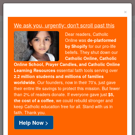
Skip
Error:
No page
to
×
content
We ask you, urgently: don't scroll past this
Togg
Dear readers, Catholic
navi
Online was
de-platformed
by Shopify
for our pro-life
We ask you, urgently: don't scroll past this
beliefs. They shut down our
Catholic Online, Catholic
Dear readers, Catholic Online
Online School, Prayer Candles, and Catholic Online
Learning Resources
essential faith tools serving over
was
de-platformed by Shopify
2.2 million students and millions of families
for our pro-life beliefs. They
worldwide
. Our founders, now in their 70's, just gave
shut down our
Catholic
their entire life savings to protect this mission. But fewer
Online, Catholic Online School, Prayer Candles, and
than 2% of readers donate. If everyone gave just
$5,
the cost of a coffee
, we could rebuild stronger and
essential faith
Catholic Online Learning Resources
keep Catholic education free for all. Stand with us in
tools serving over
2.2 million students and millions of
faith. Thank you.
. Our founders, now in their 70's,
families worldwide
Help Now >
just gave their entire life savings to protect this mission.
But fewer than 2% of readers donate. If everyone gave