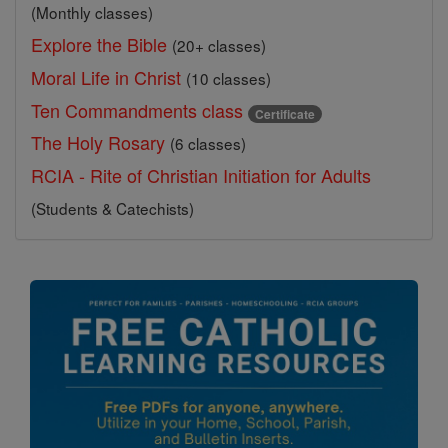
(Monthly classes)
Explore the Bible
(20+ classes)
Moral Life in Christ
(10 classes)
Ten Commandments class
Certificate
The Holy Rosary
(6 classes)
RCIA - Rite of Christian Initiation for Adults
(Students & Catechists)