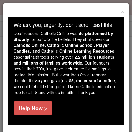
Skip
Error:
No page
to
×
content
We ask you, urgently: don't scroll past this
Togg
Dear readers, Catholic Online was
de-platformed by
navi
Shopify
for our pro-life beliefs. They shut down our
Catholic Online, Catholic Online School, Prayer
Candles, and Catholic Online Learning Resources
Because of You, 2.2 Million
essential faith tools serving over
2.2 million students
Students Are Being Formed in the
and millions of families worldwide
. Our founders,
Faith
now in their 70's, just gave their entire life savings to
protect this mission. But fewer than 2% of readers
Because of generous supporters like you,
donate. If everyone gave just
$5, the cost of a coffee
,
we could rebuild stronger and keep Catholic education
Catholic Online School has already delivered
free for all. Stand with us in faith. Thank you.
free, faithful Catholic education to over 2.2
million students across 193 countries. In an age
Help Now >
of noise and algorithms, you are helping form
souls with truth, prayer, Scripture, and Christ.
If everyone who reads this gave just $5 — the