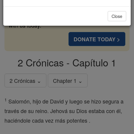
cost of a coffee — we could reach even more
families and keep this life-changing formation
Close
free for all. Be Courageous. Be Catholic. Stand
with us today.
DONATE TODAY >
2 Crónicas - Capítulo 1
2 Crónicas ⌄
Chapter 1 ⌄
1
Salomón, hijo de David y luego se hizo segura a
través de su reino. Jehová su Dios estaba con él,
haciéndole cada vez más potentes .