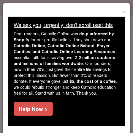
Skip
Error:
No page
to
×
content
We ask you, urgently: don't scroll past this
Togg
Dear readers, Catholic Online was
de-platformed by
navi
Shopify
for our pro-life beliefs. They shut down our
Catholic Online, Catholic Online School, Prayer
We ask you, urgently: don't scroll past this
Candles, and Catholic Online Learning Resources
essential faith tools serving over
2.2 million students
Dear readers, Catholic Online
and millions of families worldwide
. Our founders,
now in their 70's, just gave their entire life savings to
was
de-platformed by Shopify
protect this mission. But fewer than 2% of readers
for our pro-life beliefs. They
donate. If everyone gave just
$5, the cost of a coffee
,
shut down our
Catholic
we could rebuild stronger and keep Catholic education
Online, Catholic Online School, Prayer Candles, and
free for all. Stand with us in faith. Thank you.
essential faith
Catholic Online Learning Resources
tools serving over
2.2 million students and millions of
Help Now >
. Our founders, now in their 70's,
families worldwide
just gave their entire life savings to protect this mission.
But fewer than 2% of readers donate. If everyone gave