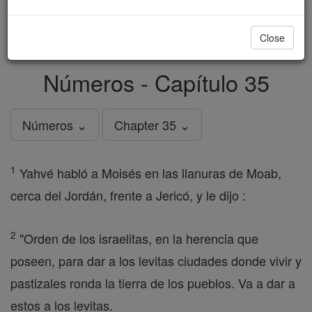
just
, we could rebuild stronger
$5, the cost of a coffee
and keep Catholic education free for all. Stand with us
Close
in faith. Thank you.
DONATE TODAY >
Números - Capítulo 35
Números ⌄
Chapter 35 ⌄
1
Yahvé habló a Moisés en las llanuras de Moab,
cerca del Jordán, frente a Jericó, y le dijo :
2
"Orden de los israelitas, en la herencia que
poseen, para dar a los levitas ciudades donde vivir y
pastizales ronda la tierra de los pueblos. Va a dar a
estos a los levitas.