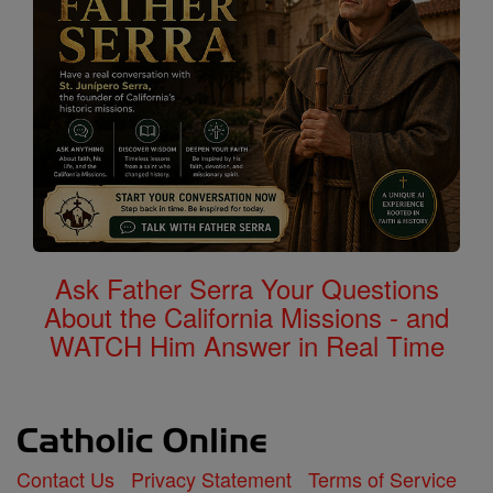
Ask Father Serra Your Questions
About the California Missions - and
WATCH Him Answer in Real Time
Contact Us
Privacy Statement
Terms of Service