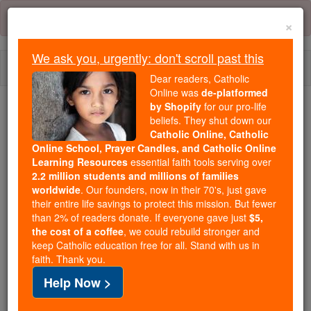
Skip
Error:
No page
to
×
content
We ask you, urgently: don't scroll past this
Togg
Dear readers, Catholic
navi
Online was
de-platformed
by Shopify
for our pro-life
beliefs. They shut down our
Because of You, 2.2 Million
Catholic Online, Catholic
Students Are Being Formed in the
Online School, Prayer Candles, and Catholic Online
Faith
Learning Resources
essential faith tools serving over
2.2 million students and millions of families
Because of generous supporters like you,
worldwide
. Our founders, now in their 70's, just gave
their entire life savings to protect this mission. But fewer
Catholic Online School has already delivered
than 2% of readers donate. If everyone gave just
$5,
free, faithful Catholic education to over 2.2
the cost of a coffee
, we could rebuild stronger and
million students across 193 countries. In an age
keep Catholic education free for all. Stand with us in
of noise and algorithms, you are helping form
faith. Thank you.
souls with truth, prayer, Scripture, and Christ.
Help Now >
If everyone who reads this gave just $5 — the