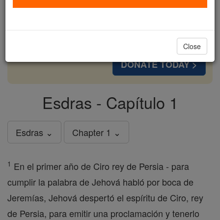
cost of a coffee — we could reach even more
families and keep this life-changing formation
free for all. Be Courageous. Be Catholic. Stand
with us today.
Close
DONATE TODAY >
Esdras - Capítulo 1
Esdras ⌄
Chapter 1 ⌄
1
En el primer año de Ciro rey de Persia - para
cumplir la palabra de Jehová habló por boca de
Jeremías, Jehová despertó el espíritu de Ciro, rey
de Persia, para emitir una proclamación y tenerlo