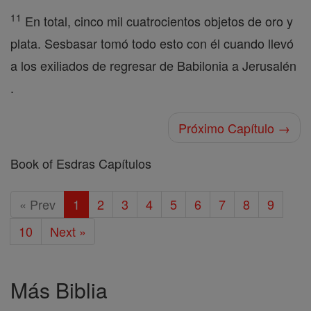
11
En total, cinco mil cuatrocientos objetos de oro y
plata. Sesbasar tomó todo esto con él cuando llevó
a los exiliados de regresar de Babilonia a Jerusalén
.
Próximo Capítulo →
Book of Esdras Capítulos
« Prev
1
2
3
4
5
6
7
8
9
10
Next »
Más Biblia