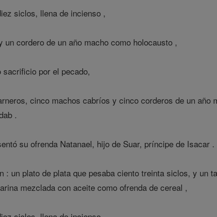
ez siclos, llena de incienso ,
 y un cordero de un año macho como holocausto ,
acrificio por el pecado,
rneros, cinco machos cabríos y cinco corderos de un año m
dab .
ntó su ofrenda Natanael, hijo de Suar, príncipe de Isacar .
 : un plato de plata que pesaba ciento treinta siclos, y un t
harina mezclada con aceite como ofrenda de cereal ,
ez siclos, llena de incienso ,