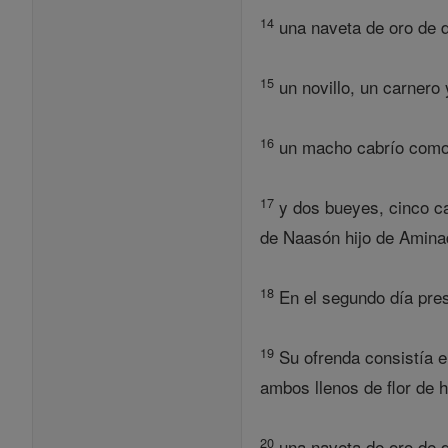
14
una naveta de oro de di
15
un novillo, un carnero
16
un macho cabrío como s
17
y dos bueyes, cinco ca
de Naasón hijo de Amina
18
En el segundo día prese
19
Su ofrenda consistía en
ambos llenos de flor de 
20
una naveta de oro de di