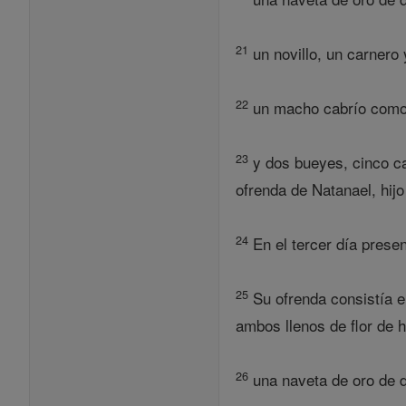
21
un novillo, un carnero
22
un macho cabrío como s
23
y dos bueyes, cinco ca
ofrenda de Natanael, hijo
24
En el tercer día presen
25
Su ofrenda consistía en
ambos llenos de flor de 
26
una naveta de oro de di