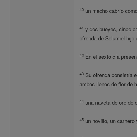
40
un macho cabrío como s
41
y dos bueyes, cinco ca
ofrenda de Selumiel hijo 
42
En el sexto día present
43
Su ofrenda consistía en
ambos llenos de flor de 
44
una naveta de oro de di
45
un novillo, un carnero