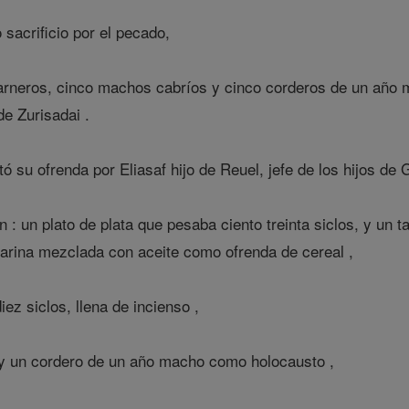
acrificio por el pecado,
rneros, cinco machos cabríos y cinco corderos de un año m
de Zurisadai .
ó su ofrenda por Eliasaf hijo de Reuel, jefe de los hijos de 
 : un plato de plata que pesaba ciento treinta siclos, y un t
harina mezclada con aceite como ofrenda de cereal ,
ez siclos, llena de incienso ,
 y un cordero de un año macho como holocausto ,