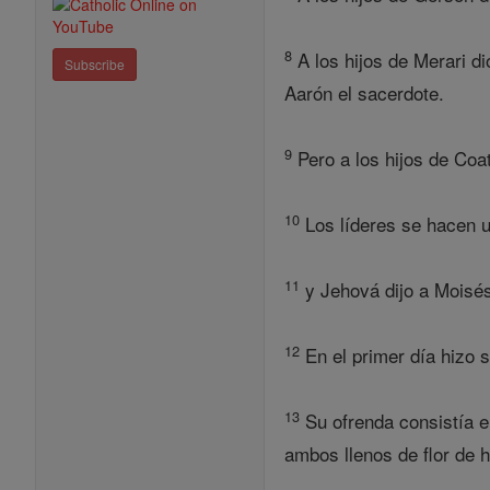
8
A los hijos de Merari di
Subscribe
Aarón el sacerdote.
9
Pero a los hijos de Coa
10
Los líderes se hacen un
11
y Jehová dijo a Moisés:
12
En el primer día hizo s
13
Su ofrenda consistía en
ambos llenos de flor de 