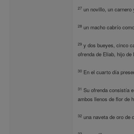
27
un novillo, un carnero
28
un macho cabrío como s
29
y dos bueyes, cinco ca
ofrenda de Eliab, hijo de 
30
En el cuarto día presen
31
Su ofrenda consistía en
ambos llenos de flor de 
32
una naveta de oro de di
33