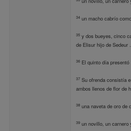
un novillo, un carnero
34
un macho cabrío como s
35
y dos bueyes, cinco ca
de Elisur hijo de Sedeur 
36
El quinto día presentó 
37
Su ofrenda consistía en
ambos llenos de flor de 
38
una naveta de oro de di
39
un novillo, un carnero