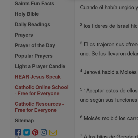
Saints Fun Facts
Cuando él había ungido 
Holy Bible
Daily Readings
2
los líderes de Israel hi
Prayers
3
Ellos trajeron sus ofre
Prayer of the Day
uno. Se los llevaron dela
Popular Prayers
Light a Prayer Candle
4
Jehová habló a Moisés y
HEAR Jesus Speak
Catholic Online School
5
' Aceptar estos de ellos
- Free for Everyone
uno según sus funciones 
Catholic Resources -
Free for Everyone
6
Moisés recibió los carro
Sitemap
7
A los hijos de Gersón d