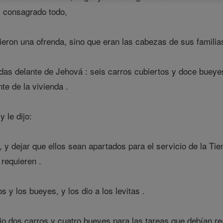
y consagrado todo,
cieron una ofrenda, sino que eran las cabezas de sus familias
ndas delante de Jehová : seis carros cubiertos y doce bueye
nte de la vivienda .
 le dijo:
, y dejar que ellos sean apartados para el servicio de la Tie
requieren .
s y los bueyes, y los dio a los levitas .
io dos carros y cuatro bueyes para las tareas que debían rea