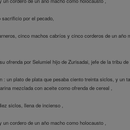
 y un cordero de un año macho como holocausto ,
acrificio por el pecado,
rneros, cinco machos cabríos y cinco corderos de un año m
.
su ofrenda por Selumiel hijo de Zurisadai, jefe de la tribu d
 : un plato de plata que pesaba ciento treinta siclos, y un t
harina mezclada con aceite como ofrenda de cereal ,
ez siclos, llena de incienso ,
 y un cordero de un año macho como holocausto ,