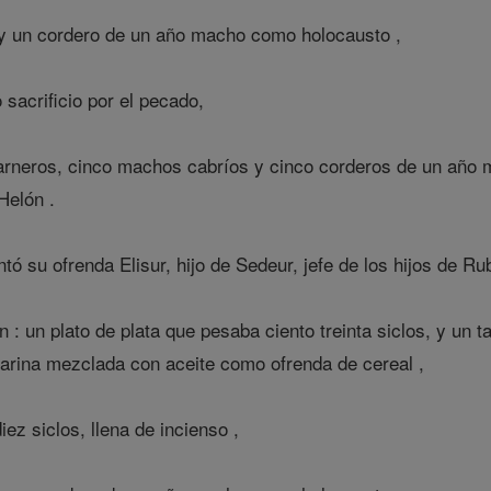
 y un cordero de un año macho como holocausto ,
acrificio por el pecado,
rneros, cinco machos cabríos y cinco corderos de un año m
Helón .
tó su ofrenda Elisur, hijo de Sedeur, jefe de los hijos de Ru
 : un plato de plata que pesaba ciento treinta siclos, y un t
harina mezclada con aceite como ofrenda de cereal ,
ez siclos, llena de incienso ,