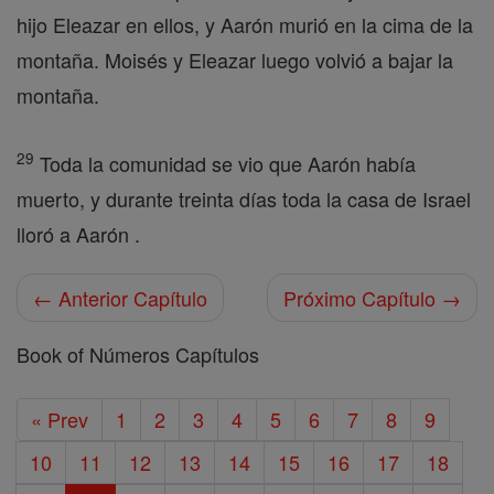
hijo Eleazar en ellos, y Aarón murió en la cima de la
montaña. Moisés y Eleazar luego volvió a bajar la
montaña.
29
Toda la comunidad se vio que Aarón había
muerto, y durante treinta días toda la casa de Israel
lloró a Aarón .
← Anterior Capítulo
Próximo Capítulo →
Book of Números Capítulos
« Prev
1
2
3
4
5
6
7
8
9
10
11
12
13
14
15
16
17
18