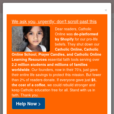
Skip
Error:
No page
to
×
content
We ask you, urgently: don't scroll past this
Togg
Dear readers, Catholic
navi
Online was
de-platformed
by Shopify
for our pro-life
Trending:
beliefs. They shut down our
Catholic Online, Catholic
Daily Reading for Thursday, October ...
Online School, Prayer Candles, and Catholic Online
Today's Reading
The Mysteries of the Rosary
Learning Resources
essential faith tools serving over
2.2 million students and millions of families
worldwide
. Our founders, now in their 70's, just gave
Números - Capítulo 20
their entire life savings to protect this mission. But fewer
than 2% of readers donate. If everyone gave just
$5,
the cost of a coffee
, we could rebuild stronger and
keep Catholic education free for all. Stand with us in
Números ⌄
Chapter 20 ⌄
faith. Thank you.
Help Now >
1
Los israelitas, toda la comunidad, llegaron en el