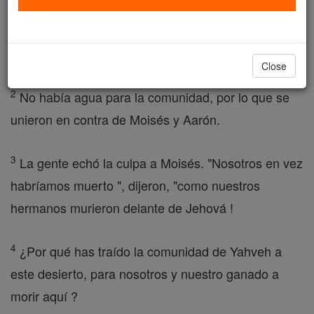
primer mes en el desierto de Zin. Los habitantes se
asentaron en Cades. Hay Miriam murió y fue
sepultado .
Close
2
No había agua para la comunidad, por lo que se
unieron en contra de Moisés y Aarón.
3
La gente echó la culpa a Moisés. "Nosotros en vez
habríamos muerto ", dijeron, "como nuestros
hermanos murieron delante de Jehová !
4
¿Por qué has traído la comunidad de Yahveh a
este desierto, para nosotros y nuestro ganado a
morir aquí ?