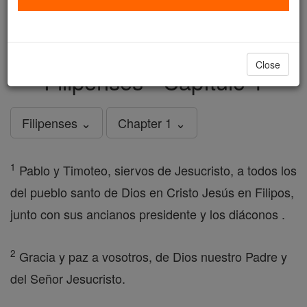
just
, we could rebuild stronger
$5, the cost of a coffee
and keep Catholic education free for all. Stand with us
in faith. Thank you.
DONATE TODAY >
Close
Filipenses - Capítulo 1
Filipenses ⌄
Chapter 1 ⌄
1
Pablo y Timoteo, siervos de Jesucristo, a todos los
del pueblo santo de Dios en Cristo Jesús en Filipos,
junto con sus ancianos presidente y los diáconos .
2
Gracia y paz a vosotros, de Dios nuestro Padre y
del Señor Jesucristo.