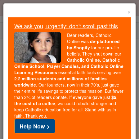
Skip
Error:
No page
to
×
content
We ask you, urgently: don't scroll past this
Togg
Dear readers, Catholic
navi
Online was
de-platformed
by Shopify
for our pro-life
We ask you, urgently: don't scroll past this
beliefs. They shut down our
Catholic Online, Catholic
Dear readers, Catholic Online
Online School, Prayer Candles, and Catholic Online
Learning Resources
essential faith tools serving over
was
de-platformed by Shopify
2.2 million students and millions of families
for our pro-life beliefs. They
worldwide
. Our founders, now in their 70's, just gave
shut down our
Catholic
their entire life savings to protect this mission. But fewer
Online, Catholic Online School, Prayer Candles, and
than 2% of readers donate. If everyone gave just
$5,
the cost of a coffee
, we could rebuild stronger and
essential faith
Catholic Online Learning Resources
keep Catholic education free for all. Stand with us in
tools serving over
2.2 million students and millions of
faith. Thank you.
. Our founders, now in their 70's,
families worldwide
Help Now >
just gave their entire life savings to protect this mission.
But fewer than 2% of readers donate. If everyone gave