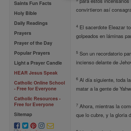
para estos incensarios 
Saints Fun Facts
convirtieron así consagra
Holy Bible
Daily Readings
4
El sacerdote Eleazar to
Prayers
golpeados en láminas para
Prayer of the Day
5
Popular Prayers
Son un recordatorio para
incienso delante de Jeho
Light a Prayer Candle
HEAR Jesus Speak
6
Al día siguiente, toda 
Catholic Online School
matar a la gente de Yahw
- Free for Everyone
Catholic Resources -
Free for Everyone
7
Ahora, mientras la comu
Sitemap
que lo cubre, y la gloria