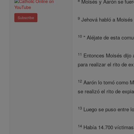
8
Moisés y Aarón se fuero
Subscribe
9
Jehová habló a Moisés y
10
" Aléjate de esta comun
11
Entonces Moisés dijo a 
para realizar el rito de 
12
Aarón lo tomó como Moi
se realizó el rito de expi
13
Luego se puso entre lo
14
Había 14.700 víctimas 