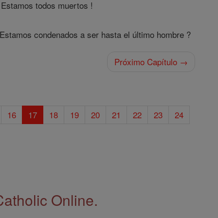
! Estamos todos muertos !
¿Estamos condenados a ser hasta el último hombre ?
Próximo Capítulo →
16
17
18
19
20
21
22
23
24
Catholic Online.