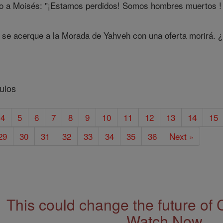
ijo a Moisés: "¡Estamos perdidos! Somos hombres muertos 
 se acerque a la Morada de Yahveh con una oferta morirá. 
ulos
4
5
6
7
8
9
10
11
12
13
14
15
29
30
31
32
33
34
35
36
Next »
This could change the future of 
Watch Now