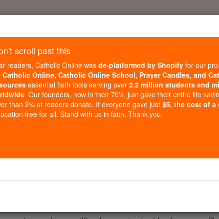
Daily Reading for Thursday, October ...
Today's Reading
't scroll past this
ies of the Rosary
ar readers, Catholic Online was
de-platformed by Shopify
for our pro
r
Catholic Online, Catholic Online School, Prayer Candles, and Ca
sources
essential faith tools serving over
2.2 million students and mi
Números - Capítu
rldwide
. Our founders, now in their 70's, just gave their entire life savi
er than 2% of readers donate. If everyone gave just
$5, the cost of a
cation free for all. Stand with us in faith. Thank you.
ter 17 ⌄
 le dijo:
el sacerdote Aarón, para recoger los incensarios de los rest