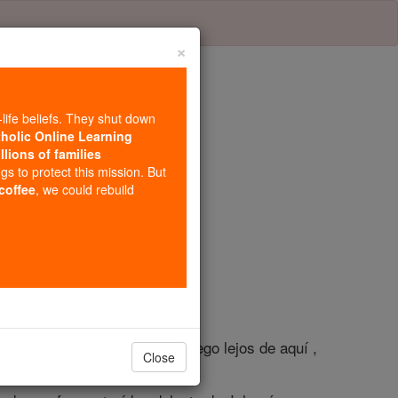
×
-life beliefs. They shut down
tholic Online Learning
llions of families
lo 17
ngs to protect this mission. But
 coffee
, we could rebuild
os humeantes y dispersan el fuego lejos de aquí ,
Close