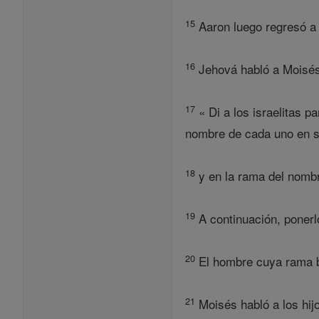
15
Aaron luego regresó a 
16
Jehová habló a Moisés 
17
« Di a los israelitas p
nombre de cada uno en s
18
y en la rama del nombre
19
A continuación, ponerlo
20
El hombre cuya rama bro
21
Moisés habló a los hij