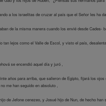
de Gad y los hijos de Rubén, ' ¿Piensas sus hermanos para ir
do a los israelitas de cruzar al país que el Señor les ha d
ban de la misma manera cuando los envié desde Cades- bar
 tan lejos como el Valle de Escol, y visto el país, desalenta
Jehová se encendió aquel día y juró ,
te años para arriba, que salieron de Egipto, fijará los ojo
e no me han seguido en absoluto ,
ijo de Jefone cenezeo, y Josué hijo de Nun, de hecho han