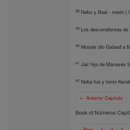
38
Nebo y Baal - meón ( l
39
Los descendientes de M
40
Moisés dio Galaad a Ma
41
Jair hijo de Manasés 
42
Noba fue y tomó Kenat
← Anterior Capítulo
Book of Números Capít
« Prev
1
2
3