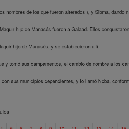
os nombres de los que fueron alterados ), y Sibma, dando n
aquir hijo de Manasés fueron a Galaad. Ellos conquistaron 
quir hijo de Manasés, y se establecieron allí.
fue y tomó sus campamentos, el cambio de nombre a los ca
 con sus municipios dependientes, y lo llamó Noba, confor
ulos
4
5
6
7
8
9
10
11
12
13
14
15