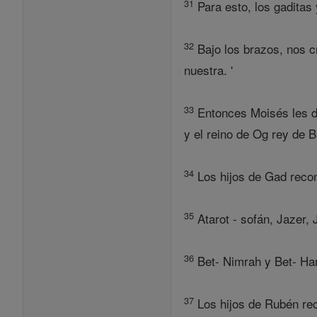
31
Para esto, los gaditas
32
Bajo los brazos, nos c
nuestra. '
33
Entonces Moisés les dio
y el reino de Og rey de B
34
Los hijos de Gad recon
35
Atarot - sofán, Jazer, 
36
Bet- Nimrah y Bet- Har
37
Los hijos de Rubén rec