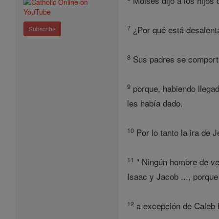
Moisés dijo a los hijos 
7
¿Por qué está desalentan
Subscribe
8
Sus padres se comporta
9
porque, habiendo llegado
les había dado.
10
Por lo tanto la ira de 
11
" Ningún hombre de vein
Isaac y Jacob ..., porqu
12
a excepción de Caleb h