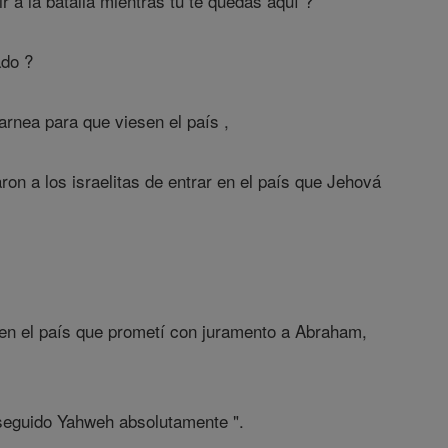
 a la batalla mientras tú te quedas aquí ?
ado ?
nea para que viesen el país ,
ron a los israelitas de entrar en el país que Jehová
s en el país que prometí con juramento a Abraham,
 seguido Yahweh absolutamente ".