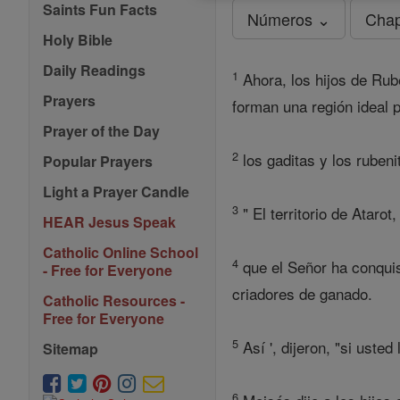
Saints Fun Facts
Números ⌄
Chap
Holy Bible
Daily Readings
1
Ahora, los hijos de Rub
Prayers
forman una región ideal p
Prayer of the Day
2
los gaditas y los rubeni
Popular Prayers
Light a Prayer Candle
3
" El territorio de Ataro
HEAR Jesus Speak
Catholic Online School
4
que el Señor ha conquist
- Free for Everyone
criadores de ganado.
Catholic Resources -
Free for Everyone
5
Así ', dijeron, "si ust
Sitemap
6