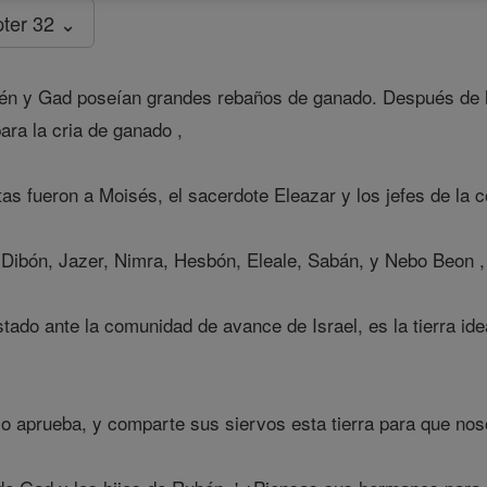
ter 32 ⌄
én y Gad poseían grandes rebaños de ganado. Después de ha
ara la cria de ganado ,
tas fueron a Moisés, el sacerdote Eleazar y los jefes de la c
t, Dibón, Jazer, Nimra, Hesbón, Eleale, Sabán, y Nebo Beon ,
ado ante la comunidad de avance de Israel, es la tierra idea
ed lo aprueba, y comparte sus siervos esta tierra para que n