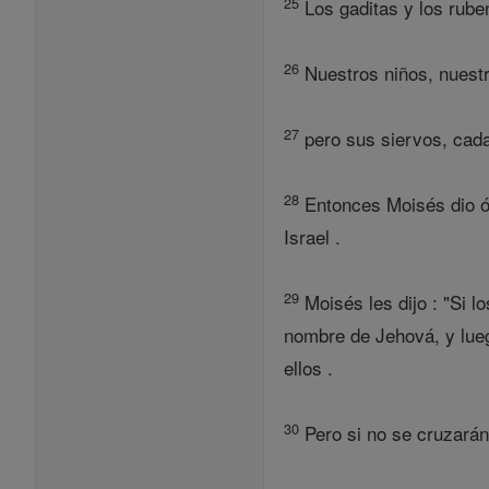
25
Los gaditas y los rube
26
Nuestros niños, nuestr
27
pero sus siervos, cada
28
Entonces Moisés dio órd
Israel .
29
Moisés les dijo : "Si l
nombre de Jehová, y lueg
ellos .
30
Pero si no se cruzarán