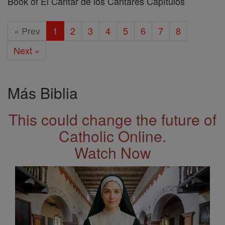
Book of El Cantar de los Cantares Capítulos
« Prev
1
2
3
4
5
6
7
8
Next »
Más Biblia
This could change the future of
Catholic Online.
Watch Now