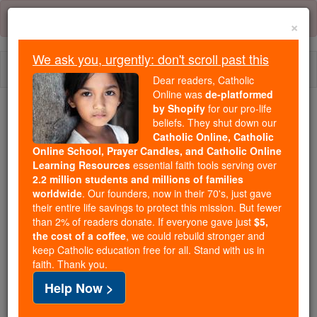
Skip
Error:
No page
to
×
content
We ask you, urgently: don't scroll past this
Togg
Dear readers, Catholic
navi
Online was
de-platformed
by Shopify
for our pro-life
beliefs. They shut down our
Because of You, 2.2 Million
Catholic Online, Catholic
Students Are Being Formed in the
Online School, Prayer Candles, and Catholic Online
Faith
Learning Resources
essential faith tools serving over
2.2 million students and millions of families
Because of generous supporters like you,
worldwide
. Our founders, now in their 70's, just gave
their entire life savings to protect this mission. But fewer
Catholic Online School has already delivered
than 2% of readers donate. If everyone gave just
$5,
free, faithful Catholic education to over 2.2
the cost of a coffee
, we could rebuild stronger and
million students across 193 countries. In an age
keep Catholic education free for all. Stand with us in
of noise and algorithms, you are helping form
faith. Thank you.
souls with truth, prayer, Scripture, and Christ.
Help Now >
If everyone who reads this gave just $5 — the