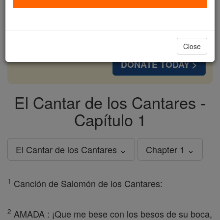
cost of a coffee — we could reach even more
families and keep this life-changing formation
free for all. Be Courageous. Be Catholic. Stand
with us today.
Close
DONATE TODAY >
El Cantar de los Cantares -
Capítulo 1
El Cantar de los Cantares ⌄
Chapter 1 ⌄
1
Canción de Salomón de los Cantares:
2
AMADA : ¡Que me bese con los besos de su boca,