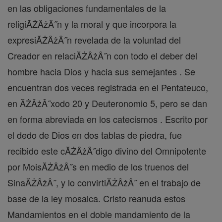
en las obligaciones fundamentales de la
religiĂŻÂżÂ˝n y la moral y que incorpora la
expresiĂŻÂżÂ˝n revelada de la voluntad del
Creador en relaciĂŻÂżÂ˝n con todo el deber del
hombre hacia Dios y hacia sus semejantes . Se
encuentran dos veces registrada en el Pentateuco,
en ĂŻÂżÂ˝xodo 20 y Deuteronomio 5, pero se dan
en forma abreviada en los catecismos . Escrito por
el dedo de Dios en dos tablas de piedra, fue
recibido este cĂŻÂżÂ˝digo divino del Omnipotente
por MoisĂŻÂżÂ˝s en medio de los truenos del
SinaĂŻÂżÂ˝, y lo convirtiĂŻÂżÂ˝ en el trabajo de
base de la ley mosaica. Cristo reanuda estos
Mandamientos en el doble mandamiento de la