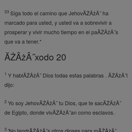
33
Siga todo el camino que JehovĂŻÂżÂ˝ ha
marcado para usted, y usted va a sobrevivir a
prosperar y vivir mucho tiempo en el paĂŻÂżÂ˝s
que va a tener.*
ĂŻÂżÂ˝xodo 20
1
Y hablĂŻÂżÂ˝ Dios todas estas palabras . ĂŻÂżÂ˝l
dijo:
2
Yo soy JehovĂŻÂżÂ˝ tu Dios, que te sacĂŻÂżÂ˝
de Egipto, donde vivĂŻÂżÂ˝an como esclavos.
3
'No tendrĂŻÂżÂ˝s otros dioses para mĂŻÂżÂ˝