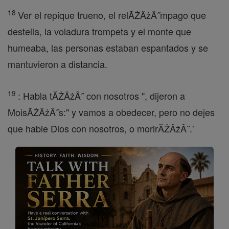
18
Ver el repique trueno, el relĂŻÂżÂ˝mpago que
destella, la voladura trompeta y el monte que
humeaba, las personas estaban espantados y se
mantuvieron a distancia.
19
: Habla tĂŻÂżÂ˝ con nosotros ", dijeron a
MoisĂŻÂżÂ˝s:" y vamos a obedecer, pero no dejes
que hable Dios con nosotros, o morirĂŻÂżÂ˝.'