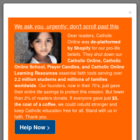
Skip
Togg
to
×
content
navi
We ask you, urgently: don't scroll past this
Because of You, 2.2 Million
Dear readers, Catholic
Students Are Being Formed in the
Online was
de-platformed
by Shopify
for our pro-life
Faith
beliefs. They shut down our
Catholic Online, Catholic
Because of generous supporters like you,
Online School, Prayer Candles, and Catholic Online
Catholic Online School has already delivered
Learning Resources
essential faith tools serving over
free, faithful Catholic education to over 2.2
2.2 million students and millions of families
million students across 193 countries. In an age
worldwide
. Our founders, now in their 70's, just gave
their entire life savings to protect this mission. But fewer
of noise and algorithms, you are helping form
than 2% of readers donate. If everyone gave just
$5,
souls with truth, prayer, Scripture, and Christ.
the cost of a coffee
, we could rebuild stronger and
keep Catholic education free for all. Stand with us in
If everyone who reads this gave just $5 — the
faith. Thank you.
cost of a coffee — we could reach even more
Help Now >
families and keep this life-changing formation
free for all. Be Courageous. Be Catholic. Stand