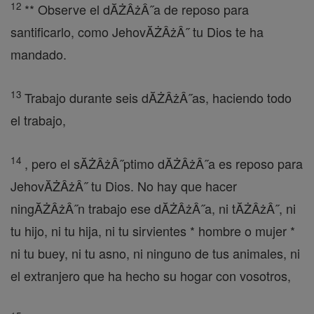
12
** Observe el dĂŻÂżÂ˝a de reposo para
santificarlo, como JehovĂŻÂżÂ˝ tu Dios te ha
mandado.
13
Trabajo durante seis dĂŻÂżÂ˝as, haciendo todo
el trabajo,
14
, pero el sĂŻÂżÂ˝ptimo dĂŻÂżÂ˝a es reposo para
JehovĂŻÂżÂ˝ tu Dios. No hay que hacer
ningĂŻÂżÂ˝n trabajo ese dĂŻÂżÂ˝a, ni tĂŻÂżÂ˝, ni
tu hijo, ni tu hija, ni tu sirvientes * hombre o mujer *
ni tu buey, ni tu asno, ni ninguno de tus animales, ni
el extranjero que ha hecho su hogar con vosotros,