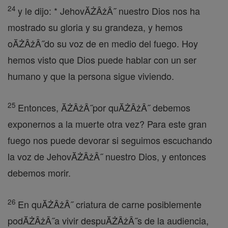
24
y le dijo: * JehovĂŻÂżÂ˝ nuestro Dios nos ha
mostrado su gloria y su grandeza, y hemos
oĂŻÂżÂ˝do su voz de en medio del fuego. Hoy
hemos visto que Dios puede hablar con un ser
humano y que la persona sigue viviendo.
25
Entonces, ĂŻÂżÂ˝por quĂŻÂżÂ˝ debemos
exponernos a la muerte otra vez? Para este gran
fuego nos puede devorar si seguimos escuchando
la voz de JehovĂŻÂżÂ˝ nuestro Dios, y entonces
debemos morir.
26
En quĂŻÂżÂ˝ criatura de carne posiblemente
podĂŻÂżÂ˝a vivir despuĂŻÂżÂ˝s de la audiencia,