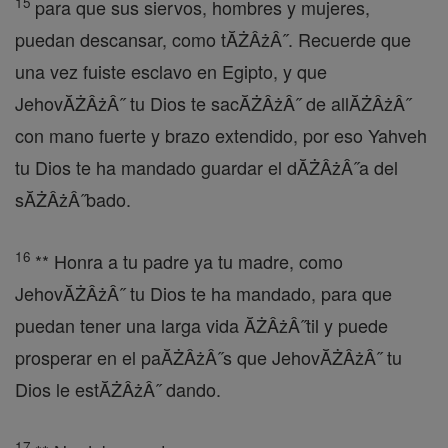
15
para que sus siervos, hombres y mujeres,
puedan descansar, como tĂŻÂżÂ˝. Recuerde que
una vez fuiste esclavo en Egipto, y que
JehovĂŻÂżÂ˝ tu Dios te sacĂŻÂżÂ˝ de allĂŻÂżÂ˝
con mano fuerte y brazo extendido, por eso Yahveh
tu Dios te ha mandado guardar el dĂŻÂżÂ˝a del
sĂŻÂżÂ˝bado.
16
** Honra a tu padre ya tu madre, como
JehovĂŻÂżÂ˝ tu Dios te ha mandado, para que
puedan tener una larga vida ĂŻÂżÂ˝til y puede
prosperar en el paĂŻÂżÂ˝s que JehovĂŻÂżÂ˝ tu
Dios le estĂŻÂżÂ˝ dando.
17