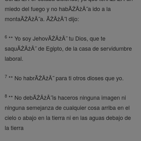
miedo del fuego y no habĂŻÂżÂ˝a ido a la
montaĂŻÂżÂ˝a. ĂŻÂżÂ˝l dijo:
6
** Yo soy JehovĂŻÂżÂ˝ tu Dios, que te
saquĂŻÂżÂ˝ de Egipto, de la casa de servidumbre
laboral.
7
** No habrĂŻÂżÂ˝ para ti otros dioses que yo.
8
** No debĂŻÂżÂ˝is haceros ninguna imagen ni
ninguna semejanza de cualquier cosa arriba en el
cielo o abajo en la tierra ni en las aguas debajo de
la tierra