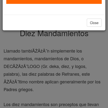
with us today.
DONATE TODAY >
Close
Diez Mandamientos
Llamado tambiĂŻÂżÂ˝n simplemente los
mandamientos, mandamientos de Dios, o
DECĂŻÂżÂ˝LOGO (Gr. deka, diez, y logos,
palabra), las diez palabras de Refranes, este
ĂŻÂżÂ˝ltimo nombre aplican generalmente por los
Padres griegos.
Los diez mandamientos son preceptos que llevan