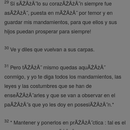
29
Si sĂŻÂżÂ˝lo su corazĂŻÂżÂ˝n siempre fue
asĂŻÂżÂ˝, puesta en mĂŻÂżÂ˝ por temor y en
guardar mis mandamientos, para que ellos y sus
hijos puedan prosperar para siempre!
30
Ve y diles que vuelvan a sus carpas.
31
Pero tĂŻÂżÂ˝ mismo quedas aquĂŻÂżÂ˝
conmigo, y yo te diga todos los mandamientos, las
leyes y las costumbres que se han de
enseĂŻÂżÂ˝arles y que se van a observar en el
paĂŻÂżÂ˝s que yo les doy en posesiĂŻÂżÂ˝n.*
32
* Mantener y ponerlos en prĂŻÂżÂ˝ctica : tal es el