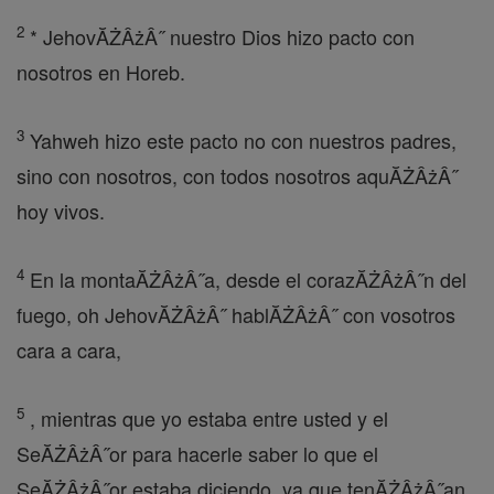
2
* JehovĂŻÂżÂ˝ nuestro Dios hizo pacto con
nosotros en Horeb.
3
Yahweh hizo este pacto no con nuestros padres,
sino con nosotros, con todos nosotros aquĂŻÂżÂ˝
hoy vivos.
4
En la montaĂŻÂżÂ˝a, desde el corazĂŻÂżÂ˝n del
fuego, oh JehovĂŻÂżÂ˝ hablĂŻÂżÂ˝ con vosotros
cara a cara,
5
, mientras que yo estaba entre usted y el
SeĂŻÂżÂ˝or para hacerle saber lo que el
SeĂŻÂżÂ˝or estaba diciendo, ya que tenĂŻÂżÂ˝an