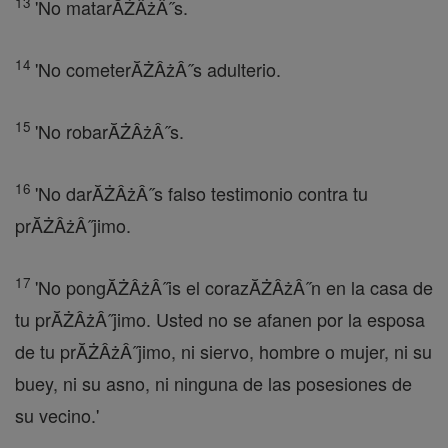
13
'No matarĂŻÂżÂ˝s.
14
'No cometerĂŻÂżÂ˝s adulterio.
15
'No robarĂŻÂżÂ˝s.
16
'No darĂŻÂżÂ˝s falso testimonio contra tu
prĂŻÂżÂ˝jimo.
17
'No pongĂŻÂżÂ˝is el corazĂŻÂżÂ˝n en la casa de
tu prĂŻÂżÂ˝jimo. Usted no se afanen por la esposa
de tu prĂŻÂżÂ˝jimo, ni siervo, hombre o mujer, ni su
buey, ni su asno, ni ninguna de las posesiones de
su vecino.'