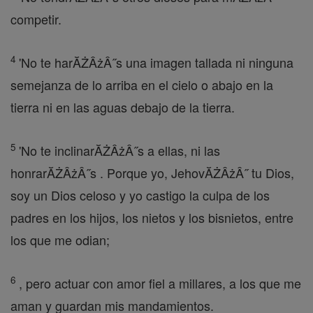
competir.
4
'No te harĂŻÂżÂ˝s una imagen tallada ni ninguna
semejanza de lo arriba en el cielo o abajo en la
tierra ni en las aguas debajo de la tierra.
5
'No te inclinarĂŻÂżÂ˝s a ellas, ni las
honrarĂŻÂżÂ˝s . Porque yo, JehovĂŻÂżÂ˝ tu Dios,
soy un Dios celoso y yo castigo la culpa de los
padres en los hijos, los nietos y los bisnietos, entre
los que me odian;
6
, pero actuar con amor fiel a millares, a los que me
aman y guardan mis mandamientos.