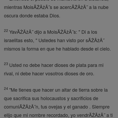
mientras MoisĂŻÂżÂ˝s se acercĂŻÂżÂ˝ a la nube
oscura donde estaba Dios.
22
YavĂŻÂżÂ˝ dijo a MoisĂŻÂżÂ˝s: " Di a los
israelitas esto, " Ustedes han visto por sĂŻÂżÂ˝
mismos la forma en que he hablado desde el cielo.
23
Usted no debe hacer dioses de plata para mi
rival, ni debe hacer vosotros dioses de oro.
24
"Me tienes que hacer un altar de tierra sobre la
que sacrifica sus holocaustos y sacrificios de
comuniĂŻÂżÂ˝n, tus ovejas y el ganado . Siempre
elijo que mi nombre recordado, yo vendrĂŻÂżÂ˝ a ti