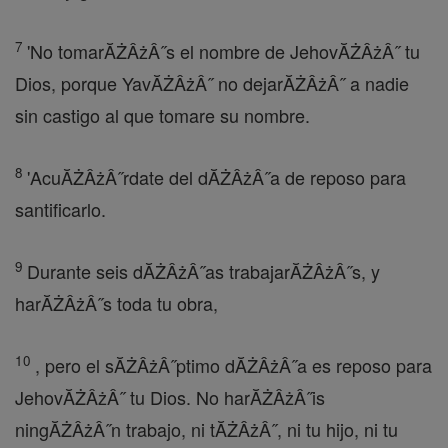
7
'No tomarĂŻÂżÂ˝s el nombre de JehovĂŻÂżÂ˝ tu
Dios, porque YavĂŻÂżÂ˝ no dejarĂŻÂżÂ˝ a nadie
sin castigo al que tomare su nombre.
8
'AcuĂŻÂżÂ˝rdate del dĂŻÂżÂ˝a de reposo para
santificarlo.
9
Durante seis dĂŻÂżÂ˝as trabajarĂŻÂżÂ˝s, y
harĂŻÂżÂ˝s toda tu obra,
10
, pero el sĂŻÂżÂ˝ptimo dĂŻÂżÂ˝a es reposo para
JehovĂŻÂżÂ˝ tu Dios. No harĂŻÂżÂ˝is
ningĂŻÂżÂ˝n trabajo, ni tĂŻÂżÂ˝, ni tu hijo, ni tu