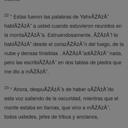
22
* Estas fueron las palabras de YahvĂŻÂżÂ˝
hablĂŻÂżÂ˝ a usted cuando estuvieron reunidos en
la montaĂŻÂżÂ˝a. Estruendosamente, ĂŻÂżÂ˝l te
hablĂŻÂżÂ˝ desde el corazĂŻÂżÂ˝n del fuego, de la
nube y densas tinieblas . AĂŻÂżÂ˝adiĂŻÂżÂ˝ nada,
pero las escribiĂŻÂżÂ˝ en dos tablas de piedra que
me dio a mĂŻÂżÂ˝.
23
* Ahora, despuĂŻÂżÂ˝s de haber oĂŻÂżÂ˝do
esta voz saliendo de la oscuridad, mientras que el
monte estaba en llamas, que vino a mĂŻÂżÂ˝,
todos ustedes, jefes de tribus y ancianos,