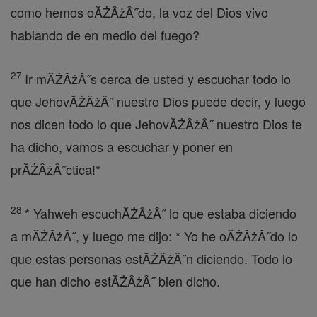
como hemos oĂŻÂżÂ˝do, la voz del Dios vivo
hablando de en medio del fuego?
27
Ir mĂŻÂżÂ˝s cerca de usted y escuchar todo lo
que JehovĂŻÂżÂ˝ nuestro Dios puede decir, y luego
nos dicen todo lo que JehovĂŻÂżÂ˝ nuestro Dios te
ha dicho, vamos a escuchar y poner en
prĂŻÂżÂ˝ctica!*
28
* Yahweh escuchĂŻÂżÂ˝ lo que estaba diciendo
a mĂŻÂżÂ˝, y luego me dijo: * Yo he oĂŻÂżÂ˝do lo
que estas personas estĂŻÂżÂ˝n diciendo. Todo lo
que han dicho estĂŻÂżÂ˝ bien dicho.