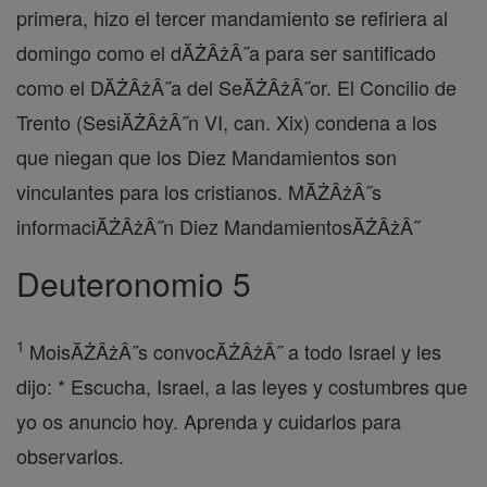
primera, hizo el tercer mandamiento se refiriera al
domingo como el dĂŻÂżÂ˝a para ser santificado
como el DĂŻÂżÂ˝a del SeĂŻÂżÂ˝or. El Concilio de
Trento (SesiĂŻÂżÂ˝n VI, can. Xix) condena a los
que niegan que los Diez Mandamientos son
vinculantes para los cristianos. MĂŻÂżÂ˝s
informaciĂŻÂżÂ˝n Diez MandamientosĂŻÂżÂ˝
Deuteronomio 5
1
MoisĂŻÂżÂ˝s convocĂŻÂżÂ˝ a todo Israel y les
dijo: * Escucha, Israel, a las leyes y costumbres que
yo os anuncio hoy. Aprenda y cuidarlos para
observarlos.