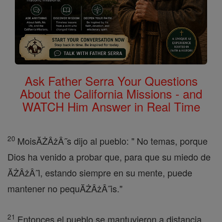
Ask Father Serra Your Questions
About the California Missions - and
WATCH Him Answer in Real Time
20
MoisĂŻÂżÂ˝s dijo al pueblo: " No temas, porque
Dios ha venido a probar que, para que su miedo de
ĂŻÂżÂ˝l, estando siempre en su mente, puede
mantener no pequĂŻÂżÂ˝is."
21
Entonces el pueblo se mantuvieron a distancia,