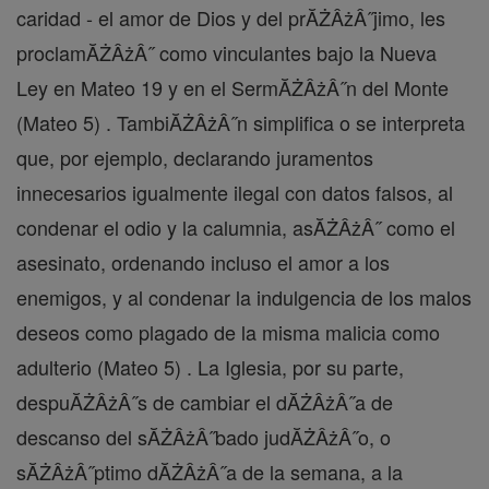
caridad - el amor de Dios y del prĂŻÂżÂ˝jimo, les
proclamĂŻÂżÂ˝ como vinculantes bajo la Nueva
Ley en Mateo 19 y en el SermĂŻÂżÂ˝n del Monte
(Mateo 5) . TambiĂŻÂżÂ˝n simplifica o se interpreta
que, por ejemplo, declarando juramentos
innecesarios igualmente ilegal con datos falsos, al
condenar el odio y la calumnia, asĂŻÂżÂ˝ como el
asesinato, ordenando incluso el amor a los
enemigos, y al condenar la indulgencia de los malos
deseos como plagado de la misma malicia como
adulterio (Mateo 5) . La Iglesia, por su parte,
despuĂŻÂżÂ˝s de cambiar el dĂŻÂżÂ˝a de
descanso del sĂŻÂżÂ˝bado judĂŻÂżÂ˝o, o
sĂŻÂżÂ˝ptimo dĂŻÂżÂ˝a de la semana, a la