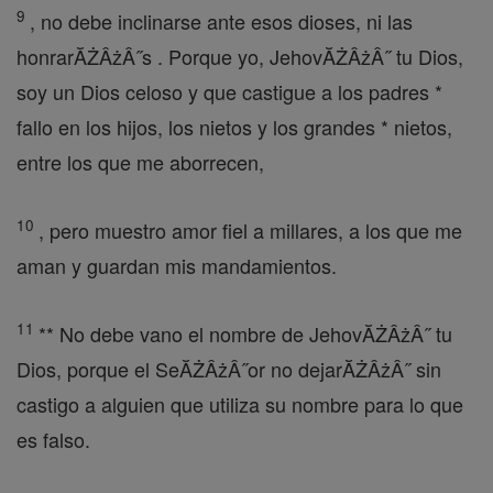
9
, no debe inclinarse ante esos dioses, ni las
honrarĂŻÂżÂ˝s . Porque yo, JehovĂŻÂżÂ˝ tu Dios,
soy un Dios celoso y que castigue a los padres *
fallo en los hijos, los nietos y los grandes * nietos,
entre los que me aborrecen,
10
, pero muestro amor fiel a millares, a los que me
aman y guardan mis mandamientos.
11
** No debe vano el nombre de JehovĂŻÂżÂ˝ tu
Dios, porque el SeĂŻÂżÂ˝or no dejarĂŻÂżÂ˝ sin
castigo a alguien que utiliza su nombre para lo que
es falso.