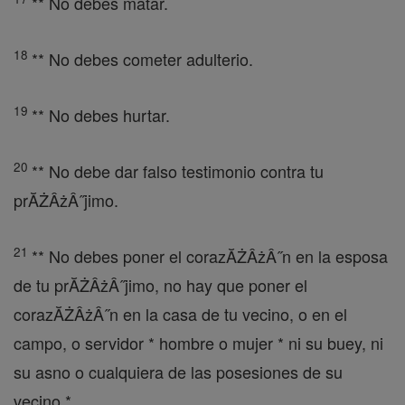
** No debes matar.
18
** No debes cometer adulterio.
19
** No debes hurtar.
20
** No debe dar falso testimonio contra tu
prĂŻÂżÂ˝jimo.
21
** No debes poner el corazĂŻÂżÂ˝n en la esposa
de tu prĂŻÂżÂ˝jimo, no hay que poner el
corazĂŻÂżÂ˝n en la casa de tu vecino, o en el
campo, o servidor * hombre o mujer * ni su buey, ni
su asno o cualquiera de las posesiones de su
vecino.*