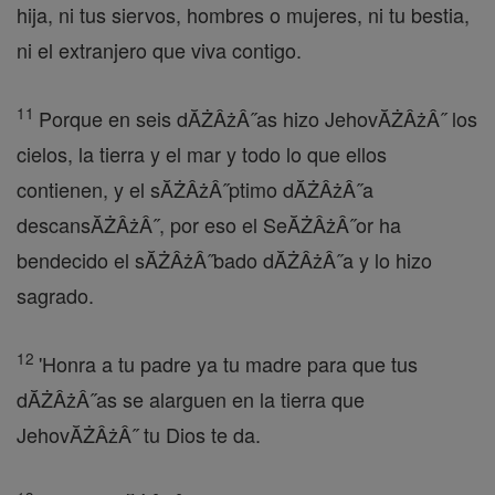
hija, ni tus siervos, hombres o mujeres, ni tu bestia,
ni el extranjero que viva contigo.
11
Porque en seis dĂŻÂżÂ˝as hizo JehovĂŻÂżÂ˝ los
cielos, la tierra y el mar y todo lo que ellos
contienen, y el sĂŻÂżÂ˝ptimo dĂŻÂżÂ˝a
descansĂŻÂżÂ˝, por eso el SeĂŻÂżÂ˝or ha
bendecido el sĂŻÂżÂ˝bado dĂŻÂżÂ˝a y lo hizo
sagrado.
12
'Honra a tu padre ya tu madre para que tus
dĂŻÂżÂ˝as se alarguen en la tierra que
JehovĂŻÂżÂ˝ tu Dios te da.