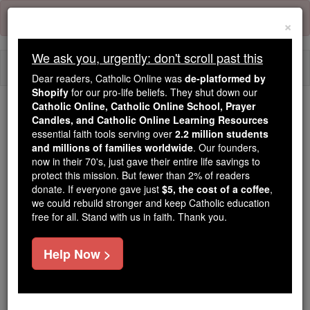
Skip
Error:
No page
to
×
content
We ask you, urgently: don't scroll past this
Togg
Dear readers, Catholic Online was
de-platformed by
navi
Shopify
for our pro-life beliefs. They shut down our
Catholic Online, Catholic Online School, Prayer
Trending:
Candles, and Catholic Online Learning Resources
essential faith tools serving over
2.2 million students
Daily Reading for Thursday, October ...
and millions of families worldwide
. Our founders,
Today's Reading
The Mysteries of the Rosary
now in their 70's, just gave their entire life savings to
protect this mission. But fewer than 2% of readers
donate. If everyone gave just
$5, the cost of a coffee
,
Números - Capítulo 14
we could rebuild stronger and keep Catholic education
free for all. Stand with us in faith. Thank you.
Números ⌄
Chapter 14 ⌄
Help Now >
1
Toda la comunidad se lanzó un grito de