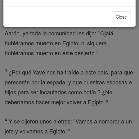
consternación, y el pueblo lloró aquella noche .
Close
2
Todos los hijos de Israel murmuró contra Moisés y
Aarón, ya toda la comunidad les dijo: ' Ojalá
hubiéramos muerto en Egipto, ni siquiera
hubiéramos muerto en este desierto !
3
¿Por qué Yavé nos ha traído a este país, para que
perecerán por la espada, y que nuestras esposas e
hijos para ser incautados como botín ? ¿No
deberíamos hacer mejor volver a Egipto ?
4
Y se dijeron unos a otros: "Vamos a nombrar a un
jefe y volvamos a Egipto. "