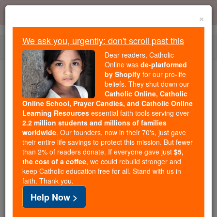
Skip
Error:
No page
to
×
content
We ask you, urgently: don't scroll past this
Togg
Dear readers, Catholic
navi
Online was
de-platformed
by Shopify
for our pro-life
Trending:
beliefs. They shut down our
Catholic Online, Catholic
Daily Reading for Thursday, October ...
Online School, Prayer Candles, and Catholic Online
Today's Reading
The Mysteries of the Rosary
Learning Resources
essential faith tools serving over
2.2 million students and millions of families
worldwide
. Our founders, now in their 70's, just gave
Daniel - Capítulo 1
their entire life savings to protect this mission. But fewer
than 2% of readers donate. If everyone gave just
$5,
the cost of a coffee
, we could rebuild stronger and
keep Catholic education free for all. Stand with us in
Daniel ⌄
Chapter 1 ⌄
faith. Thank you.
Help Now >
1
En el tercer año del reinado de Joacim rey de