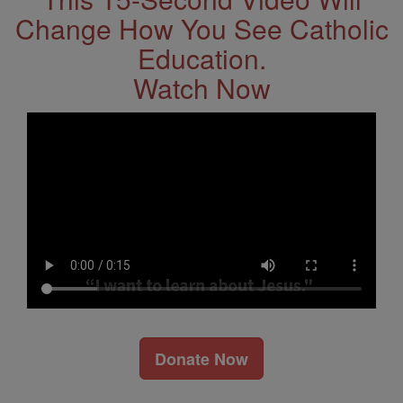
Change How You See Catholic
Education.
Watch Now
Donate Now