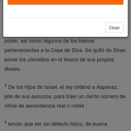
Judá, vino Nabucodonosor, rey de Babilonia,
marchó sobre Jerusalén y la sitió.
Close
2
El Señor vamos a Joacim rey de Judá cayó en su
poder, así como algunos de los barcos
pertenecientes a la Casa de Dios. Se quitó de Sinar,
poner los utensilios en el tesoro de sus propios
dioses.
3
De los hijos de Israel, el rey ordenó a Aspenaz,
jefe de sus eunucos, para traer un cierto número de
niños de ascendencia real o noble ;
4
tenían que ser sin defecto físico, de buena