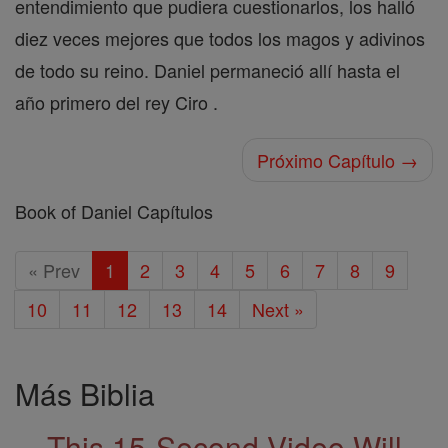
entendimiento que pudiera cuestionarlos, los halló
diez veces mejores que todos los magos y adivinos
de todo su reino. Daniel permaneció allí hasta el
año primero del rey Ciro .
Próximo Capítulo →
Book of Daniel Capítulos
« Prev
1
2
3
4
5
6
7
8
9
10
11
12
13
14
Next »
Más Biblia
This 15-Second Video Will