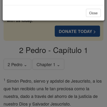
cost of a coffee — we could reach even more
families and keep this life-changing formation
Close
free for all. Be Courageous. Be Catholic. Stand
with us today.
DONATE TODAY >
2 Pedro - Capítulo 1
2 Pedro ⌄
Chapter 1 ⌄
1
Simón Pedro, siervo y apóstol de Jesucristo, a los
que han recibido una fe tan preciosa como la
nuestra, dado a través del ahorro de la justicia de
nuestro Dios y Salvador Jesucristo.