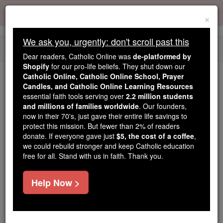
Skip
Error:
No page
to
×
content
We ask you, urgently: don't scroll past this
Togg
Dear readers, Catholic Online was
de-platformed by
navi
Shopify
for our pro-life beliefs. They shut down our
Catholic Online, Catholic Online School, Prayer
Candles, and Catholic Online Learning Resources
Because of You, 2.2 Million
essential faith tools serving over
2.2 million students
Students Are Being Formed in the
and millions of families worldwide
. Our founders,
Faith
now in their 70's, just gave their entire life savings to
protect this mission. But fewer than 2% of readers
Because of generous supporters like you,
donate. If everyone gave just
$5, the cost of a coffee
,
we could rebuild stronger and keep Catholic education
Catholic Online School has already delivered
free for all. Stand with us in faith. Thank you.
free, faithful Catholic education to over 2.2
million students across 193 countries. In an age
Help Now >
of noise and algorithms, you are helping form
souls with truth, prayer, Scripture, and Christ.
If everyone who reads this gave just $5 — the