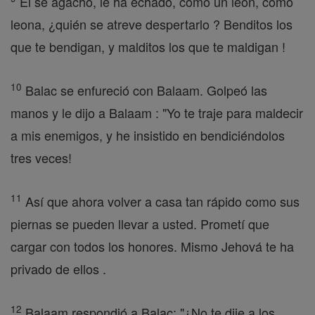
Él se agachó, le ha echado, como un león, como
leona, ¿quién se atreve despertarlo ? Benditos los
que te bendigan, y malditos los que te maldigan !
10
Balac se enfureció con Balaam. Golpeó las
manos y le dijo a Balaam : "Yo te traje para maldecir
a mis enemigos, y he insistido en bendiciéndolos
tres veces!
11
Así que ahora volver a casa tan rápido como sus
piernas se pueden llevar a usted. Prometí que
cargar con todos los honores. Mismo Jehová te ha
privado de ellos .
12
Balaam respondió a Balac: "¿No te dije a los