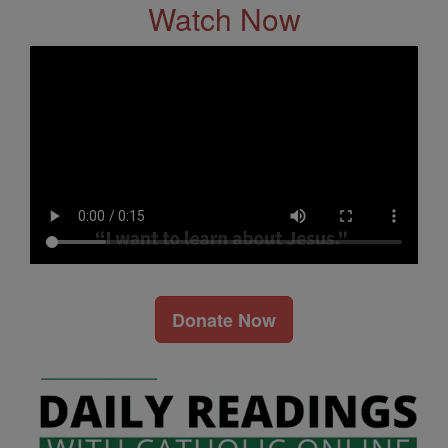
Watch Now
Donate Now