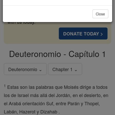
cost of a coffee — we could reach even more
families and keep this life-changing formation
Close
free for all. Be Courageous. Be Catholic. Stand
with us today.
DONATE TODAY >
Deuteronomio - Capítulo 1
Deuteronomio ⌄
Chapter 1 ⌄
1
Estas son las palabras que Moisés dirige a todos
los de Israel más allá del Jordán, en el desierto, en
el Arabá orientación Suf, entre Parán y Thopel,
Labán, Hazerot y Dizahab .