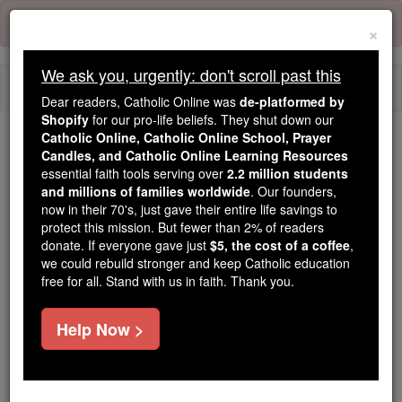
Skip
Error:
No page
to
×
content
We ask you, urgently: don't scroll past this
Togg
Dear readers, Catholic Online was
de-platformed by
navi
Shopify
for our pro-life beliefs. They shut down our
Catholic Online, Catholic Online School, Prayer
Candles, and Catholic Online Learning Resources
Because of You, 2.2 Million
essential faith tools serving over
2.2 million students
Students Are Being Formed in the
and millions of families worldwide
. Our founders,
Faith
now in their 70's, just gave their entire life savings to
protect this mission. But fewer than 2% of readers
Because of generous supporters like you,
donate. If everyone gave just
$5, the cost of a coffee
,
we could rebuild stronger and keep Catholic education
Catholic Online School has already delivered
free for all. Stand with us in faith. Thank you.
free, faithful Catholic education to over 2.2
million students across 193 countries. In an age
Help Now >
of noise and algorithms, you are helping form
souls with truth, prayer, Scripture, and Christ.
If everyone who reads this gave just $5 — the