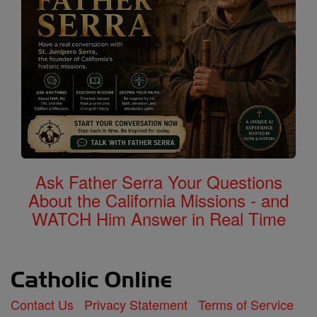
Ask Father Serra Your Questions
About the California Missions - and
WATCH Him Answer in Real Time
Contact Us
Privacy Statement
Terms of Service