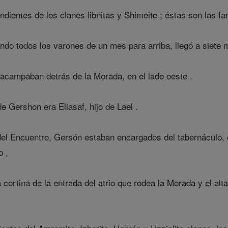
ientes de los clanes libnitas y Shimeite ; éstas son las fa
do todos los varones de un mes para arriba, llegó a siete m
campaban detrás de la Morada, en el lado oeste .
e Gershon era Eliasaf, hijo de Lael .
el Encuentro, Gersón estaban encargados del tabernáculo, el
o ,
la cortina de la entrada del atrio que rodea la Morada y el al