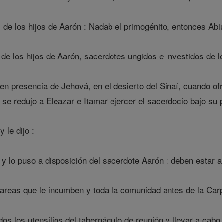
de los hijos de Aarón : Nadab el primogénito, entonces Abiú
de los hijos de Aarón, sacerdotes ungidos e investidos de l
n presencia de Jehová, en el desierto del Sinaí, cuando ofr
e se redujo a Eleazar e Itamar ejercer el sacerdocio bajo su
 le dijo :
i y lo puso a disposición del sacerdote Aarón : deben estar a
tareas que le incumben y toda la comunidad antes de la Carpa
os los utensilios del tabernáculo de reunión y llevar a cabo 