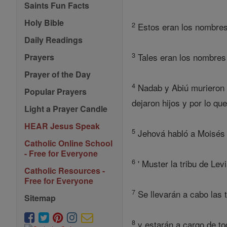
Saints Fun Facts
Holy Bible
2
Estos eran los nombres 
Daily Readings
3
Tales eran los nombres 
Prayers
Prayer of the Day
4
Nadab y Abiú murieron e
Popular Prayers
dejaron hijos y por lo qu
Light a Prayer Candle
HEAR Jesus Speak
5
Jehová habló a Moisés y
Catholic Online School
- Free for Everyone
6
' Muster la tribu de Lev
Catholic Resources -
Free for Everyone
7
Se llevarán a cabo las 
Sitemap
8
y estarán a cargo de tod