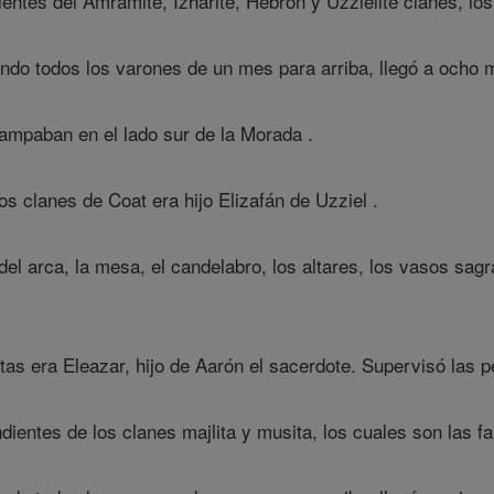
ntes del Amramite, Izharite, Hebrón y Uzzielite clanes, los
do todos los varones de un mes para arriba, llegó a ocho mi
ampaban en el lado sur de la Morada .
los clanes de Coat era hijo Elizafán de Uzziel .
el arca, la mesa, el candelabro, los altares, los vasos sagrad
vitas era Eleazar, hijo de Aarón el sacerdote. Supervisó las
entes de los clanes majlita y musita, los cuales son las fa