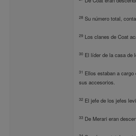
De Coat eran descendie
28
Su número total, contan
29
Los clanes de Coat ac
30
El líder de la casa de 
31
Ellos estaban a cargo d
sus accesorios.
32
El jefe de los jefes le
33
De Merari eran descendi
34