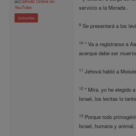
servicio a la Morada .
Subscribe
9
Se presentará a los levi
10
" Va a registrarse a A
acerque debe ser muerto
11
Jehová habló a Moisés 
12
" Mira, yo he elegido a
Israel, los levitas lo tan
13
Porque todo primogénit
Israel, humana y animal,