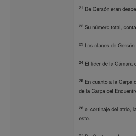
21
De Gersón eran descend
22
Su número total, contan
23
Los clanes de Gersón a
24
El líder de la Cámara d
25
En cuanto a la Carpa d
de la Carpa del Encuentr
26
el cortinaje del atrio, 
esto.
27