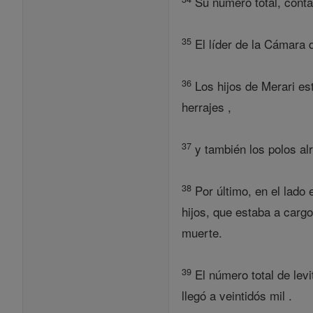
Su número total, conta
35
El líder de la Cámara d
36
Los hijos de Merari es
herrajes ,
37
y también los polos al
38
Por último, en el lado 
hijos, que estaba a carg
muerte.
39
El número total de lev
llegó a veintidós mil .