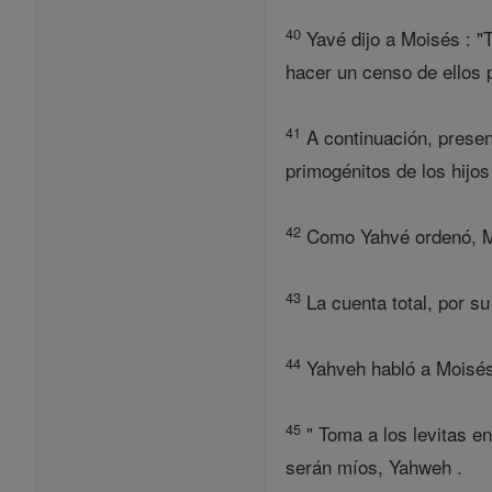
40
Yavé dijo a Moisés : "T
hacer un censo de ellos 
41
A continuación, present
primogénitos de los hijos 
42
Como Yahvé ordenó, Moi
43
La cuenta total, por su
44
Yahveh habló a Moisés 
45
" Toma a los levitas en
serán míos, Yahweh .