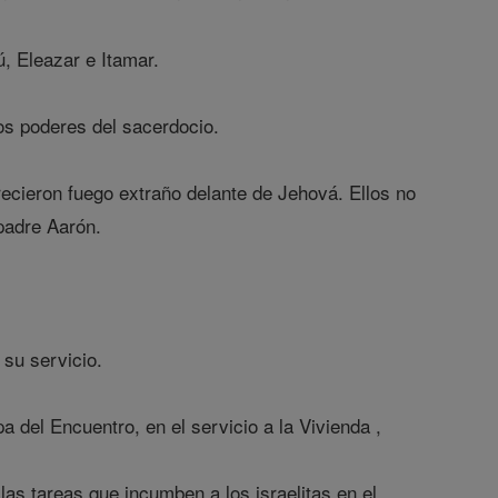
, Eleazar e Itamar.
os poderes del sacerdocio.
ecieron fuego extraño delante de Jehová. Ellos no
 padre Aarón.
 su servicio.
 del Encuentro, en el servicio a la Vivienda ,
las tareas que incumben a los israelitas en el