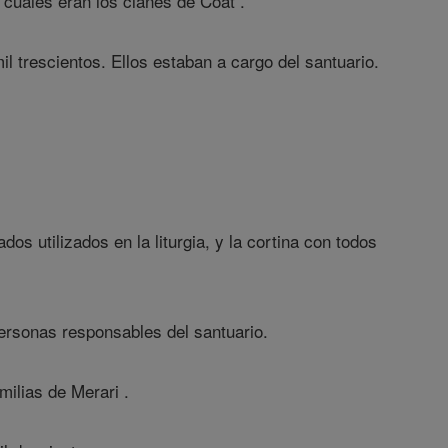
 cuales eran los clanes de Coat .
l trescientos. Ellos estaban a cargo del santuario.
os utilizados en la liturgia, y la cortina con todos
 personas responsables del santuario.
milias de Merari .