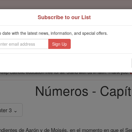
Subscribe to our List
't scroll past this
o date with the latest news, information, and special offers.
Dear readers, Catholic Online was
for our 
de-platformed by Shopify
Catholic Online School, Prayer Candles, and Catholic Online Le
. Our founders, 
million students and millions of families worldwide
this mission. But fewer than 2% of readers donate. If everyone gave ju
keep Catholic education free for all. Stand with us in faith. Thank you.
Números - Capít
ter 3 ⌄
dientes de Aarón y de Moisés, en el momento en que el Señ