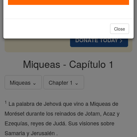
cost of a coffee — we could reach even more
families and keep this life-changing formation
free for all. Be Courageous. Be Catholic. Stand
with us today.
Close
DONATE TODAY >
Miqueas - Capítulo 1
Miqueas ⌄
Chapter 1 ⌄
1
La palabra de Jehová que vino a Miqueas de
Moréset durante los reinados de Jotam, Acaz y
Ezequías, reyes de Judá. Sus visiones sobre
Samaria y Jerusalén .