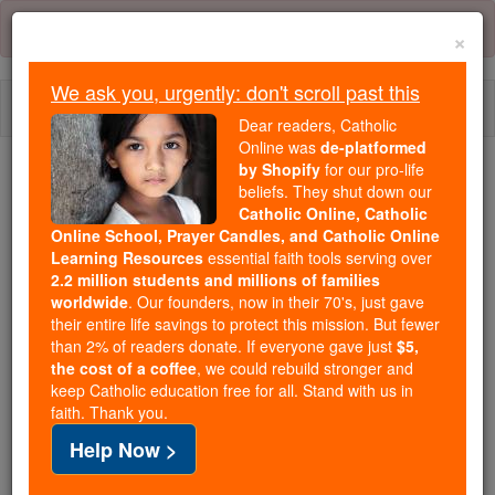
Skip
Error:
No page
to
×
content
We ask you, urgently: don't scroll past this
Togg
Dear readers, Catholic
navi
Online was
de-platformed
by Shopify
for our pro-life
beliefs. They shut down our
Because of You, 2.2 Million
Catholic Online, Catholic
Students Are Being Formed in the
Online School, Prayer Candles, and Catholic Online
Faith
Learning Resources
essential faith tools serving over
2.2 million students and millions of families
Because of generous supporters like you,
worldwide
. Our founders, now in their 70's, just gave
their entire life savings to protect this mission. But fewer
Catholic Online School has already delivered
than 2% of readers donate. If everyone gave just
$5,
free, faithful Catholic education to over 2.2
the cost of a coffee
, we could rebuild stronger and
million students across 193 countries. In an age
keep Catholic education free for all. Stand with us in
of noise and algorithms, you are helping form
faith. Thank you.
souls with truth, prayer, Scripture, and Christ.
Help Now >
If everyone who reads this gave just $5 — the