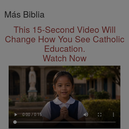
Más Biblia
This 15-Second Video Will
Change How You See Catholic
Education.
Watch Now