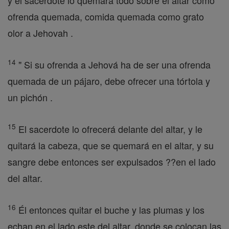
y el sacerdote lo quemará todo sobre el altar como
ofrenda quemada, comida quemada como grato
olor a Jehovah .
14
" Si su ofrenda a Jehová ha de ser una ofrenda
quemada de un pájaro, debe ofrecer una tórtola y
un pichón .
15
El sacerdote lo ofrecerá delante del altar, y le
quitará la cabeza, que se quemará en el altar, y su
sangre debe entonces ser expulsados ??en el lado
del altar.
16
Él entonces quitar el buche y las plumas y los
echan en el lado este del altar, donde se colocan las