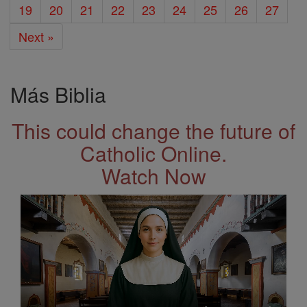
19
20
21
22
23
24
25
26
27
Next »
Más Biblia
This could change the future of
Catholic Online.
Watch Now