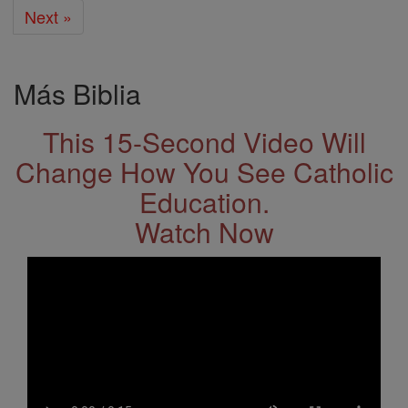
Next »
Más Biblia
This 15-Second Video Will
Change How You See Catholic
Education.
Watch Now