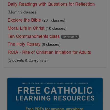
Daily Readings with Questions for Reflection
(Monthly classes)
Explore the Bible
(20+ classes)
Moral Life in Christ
(10 classes)
Ten Commandments class
Certificate
The Holy Rosary
(6 classes)
RCIA - Rite of Christian Initiation for Adults
(Students & Catechists)