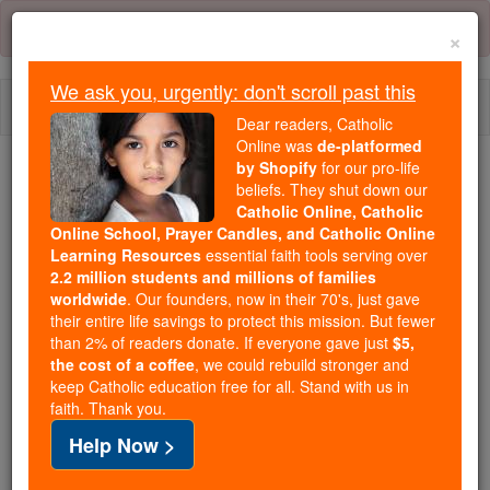
Skip
Error:
No page
to
×
content
We ask you, urgently: don't scroll past this
Togg
Dear readers, Catholic
navi
Online was
de-platformed
by Shopify
for our pro-life
We ask you, urgently: don't scroll past this
beliefs. They shut down our
Catholic Online, Catholic
Dear readers, Catholic Online
Online School, Prayer Candles, and Catholic Online
Learning Resources
essential faith tools serving over
was
de-platformed by Shopify
2.2 million students and millions of families
for our pro-life beliefs. They
worldwide
. Our founders, now in their 70's, just gave
shut down our
Catholic
their entire life savings to protect this mission. But fewer
Online, Catholic Online School, Prayer Candles, and
than 2% of readers donate. If everyone gave just
$5,
the cost of a coffee
, we could rebuild stronger and
essential faith
Catholic Online Learning Resources
keep Catholic education free for all. Stand with us in
tools serving over
2.2 million students and millions of
faith. Thank you.
. Our founders, now in their 70's,
families worldwide
Help Now >
just gave their entire life savings to protect this mission.
But fewer than 2% of readers donate. If everyone gave