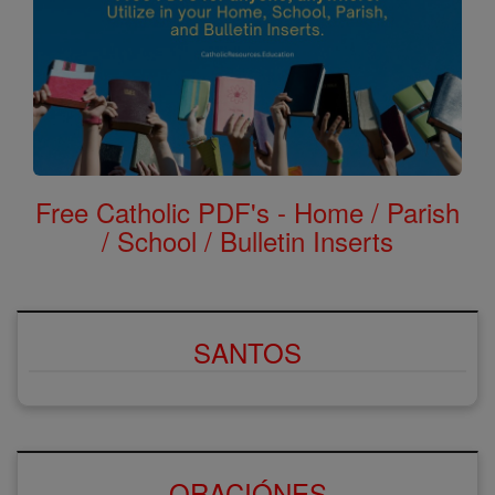
Free Catholic PDF's - Home / Parish
/ School / Bulletin Inserts
SANTOS
ORACIÓNES