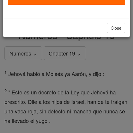
just
, we could rebuild stronger
$5, the cost of a coffee
and keep Catholic education free for all. Stand with us
in faith. Thank you.
DONATE TODAY >
Close
Números - Capítulo 19
Números ⌄
Chapter 19 ⌄
1
Jehová habló a Moisés ya Aarón, y dijo :
2
" Este es un decreto de la Ley que Jehová ha
prescrito. Dile a los hijos de Israel, han de te traigan
una vaca roja, sin defecto ni mancha que nunca se
ha llevado el yugo .