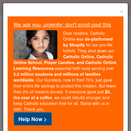
Skip
Error:
No page
to
×
content
We ask you, urgently: don't scroll past this
Togg
Dear readers, Catholic
navi
Online was
de-platformed
by Shopify
for our pro-life
beliefs. They shut down our
Because of You, 2.2 Million
Catholic Online, Catholic
Students Are Being Formed in the
Online School, Prayer Candles, and Catholic Online
Faith
Learning Resources
essential faith tools serving over
2.2 million students and millions of families
Because of generous supporters like you,
worldwide
. Our founders, now in their 70's, just gave
their entire life savings to protect this mission. But fewer
Catholic Online School has already delivered
than 2% of readers donate. If everyone gave just
$5,
free, faithful Catholic education to over 2.2
the cost of a coffee
, we could rebuild stronger and
million students across 193 countries. In an age
keep Catholic education free for all. Stand with us in
of noise and algorithms, you are helping form
faith. Thank you.
souls with truth, prayer, Scripture, and Christ.
Help Now >
If everyone who reads this gave just $5 — the