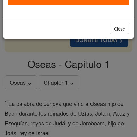
cost of a coffee — we could reach even more
families and keep this life-changing formation
free for all. Be Courageous. Be Catholic. Stand
with us today.
Close
DONATE TODAY >
Oseas - Capítulo 1
Oseas ⌄
Chapter 1 ⌄
1
La palabra de Jehová que vino a Oseas hijo de
Beeri durante los reinados de Uzías, Jotam, Acaz y
Ezequías, reyes de Judá, y de Jeroboam, hijo de
Joás, rey de Israel.