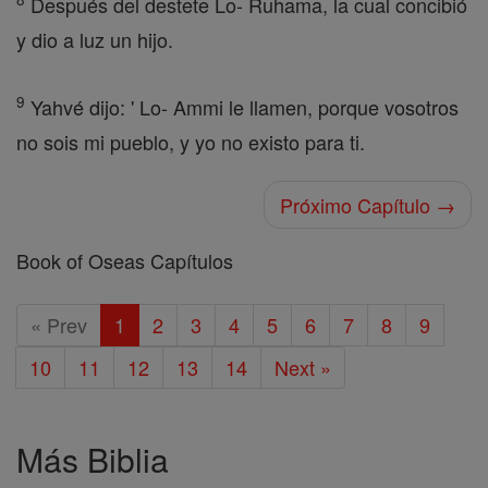
Después del destete Lo- Ruhama, la cual concibió
y dio a luz un hijo.
9
Yahvé dijo: ' Lo- Ammi le llamen, porque vosotros
no sois mi pueblo, y yo no existo para ti.
Próximo Capítulo →
Book of Oseas Capítulos
« Prev
1
2
3
4
5
6
7
8
9
10
11
12
13
14
Next »
Más Biblia