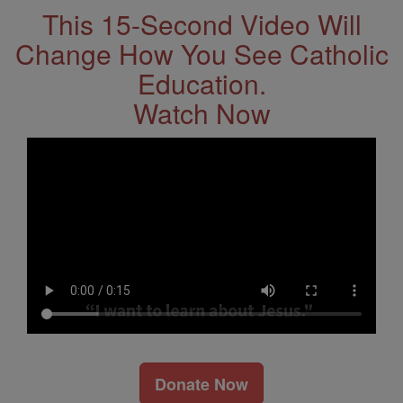
This 15-Second Video Will
Change How You See Catholic
Education.
Watch Now
Donate Now