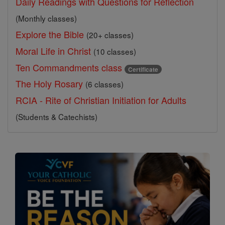
Daily Readings with Questions for Reflection
(Monthly classes)
Explore the Bible
(20+ classes)
Moral Life in Christ
(10 classes)
Ten Commandments class
Certificate
The Holy Rosary
(6 classes)
RCIA - Rite of Christian Initiation for Adults
(Students & Catechists)