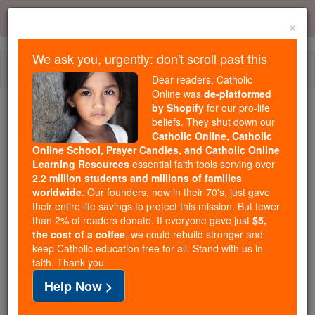
Skip
Error:
No page
to
×
content
We ask you, urgently: don't scroll past this
Togg
Dear readers, Catholic
navi
Online was
de-platformed
by Shopify
for our pro-life
beliefs. They shut down our
Because of You, 2.2 Million
Catholic Online, Catholic
Students Are Being Formed in the
Online School, Prayer Candles, and Catholic Online
Faith
Learning Resources
essential faith tools serving over
2.2 million students and millions of families
Because of generous supporters like you,
worldwide
. Our founders, now in their 70's, just gave
their entire life savings to protect this mission. But fewer
Catholic Online School has already delivered
than 2% of readers donate. If everyone gave just
$5,
free, faithful Catholic education to over 2.2
the cost of a coffee
, we could rebuild stronger and
million students across 193 countries. In an age
keep Catholic education free for all. Stand with us in
of noise and algorithms, you are helping form
faith. Thank you.
souls with truth, prayer, Scripture, and Christ.
Help Now >
If everyone who reads this gave just $5 — the