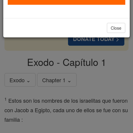
cost of a coffee — we could reach even more
families and keep this life-changing formation
free for all. Be Courageous. Be Catholic. Stand
with us today.
Close
DONATE TODAY >
Exodo - Capítulo 1
Exodo ⌄
Chapter 1 ⌄
1
Estos son los nombres de los israelitas que fueron
con Jacob a Egipto, cada uno de ellos se fue con su
familia :