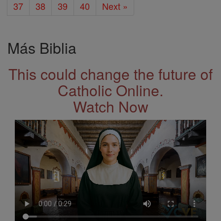
37
38
39
40
Next »
Más Biblia
This could change the future of
Catholic Online.
Watch Now