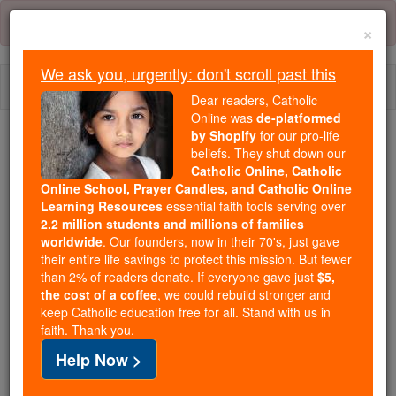
Skip
Error:
No page
to
×
content
We ask you, urgently: don't scroll past this
Togg
Dear readers, Catholic
navi
Online was
de-platformed
by Shopify
for our pro-life
beliefs. They shut down our
Because of You, 2.2 Million
Catholic Online, Catholic
Students Are Being Formed in the
Online School, Prayer Candles, and Catholic Online
Faith
Learning Resources
essential faith tools serving over
2.2 million students and millions of families
Because of generous supporters like you,
worldwide
. Our founders, now in their 70's, just gave
their entire life savings to protect this mission. But fewer
Catholic Online School has already delivered
than 2% of readers donate. If everyone gave just
$5,
free, faithful Catholic education to over 2.2
the cost of a coffee
, we could rebuild stronger and
million students across 193 countries. In an age
keep Catholic education free for all. Stand with us in
of noise and algorithms, you are helping form
faith. Thank you.
souls with truth, prayer, Scripture, and Christ.
Help Now >
If everyone who reads this gave just $5 — the