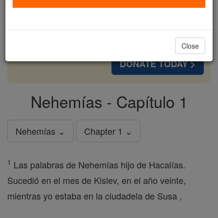
cost of a coffee — we could reach even more
families and keep this life-changing formation
free for all. Be Courageous. Be Catholic. Stand
with us today.
Close
DONATE TODAY >
Nehemías - Capítulo 1
Nehemías ⌄
Chapter 1 ⌄
1
Las palabras de Nehemías hijo de Hacalías.
Sucedió en el mes de Kislev, en el año veinte,
mientras yo estaba en la ciudadela de Susa ,